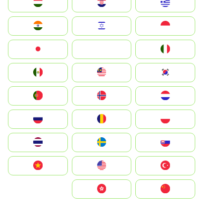
Greece
Hrvatska
Magyarország
Indonesia
Israel
India
Italia
JA
Japan
South Korea
Malay
Mexico
Nederland
Norge
Portugal
Polska
România
Россия
Slovensko
Ruoŧŧa
ไทย
Türkiye
United States
Vietnam
中国
中國香港特別行政區