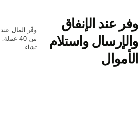
وفر عند الإنفاق
وفّر المال عند 
والإرسال واستلام
من 40 عم
تشاء.
الأموال