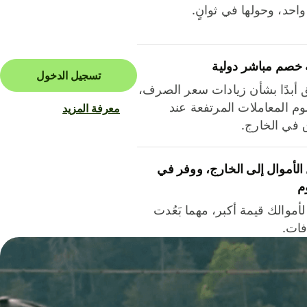
احد، وحولها في ثوانٍ.
 خصم مباشر دولية
تسجيل الدخول
ق أبدًا بشأن زيادات سعر الصرف،
م المعاملات المرتفعة عند
معرفة المزيد
ق في الخارج.
لأموال إلى الخارج، ووفر في
م
أموالك قيمة أكبر، مهما بَعُدت
فات.