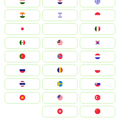
Greece
Hrvatska
Magyarország
Indonesia
Israel
India
Italia
JA
Japan
South Korea
Malay
Mexico
Nederland
Norge
Portugal
Polska
România
Россия
Slovensko
Ruoŧŧa
ไทย
Türkiye
United States
Vietnam
中国
中國香港特別行政區