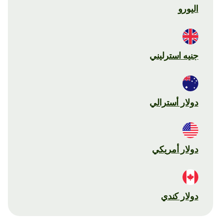
اليورو
جنيه استرليني
دولار أسترالي
دولار أمريكي
دولار كندي