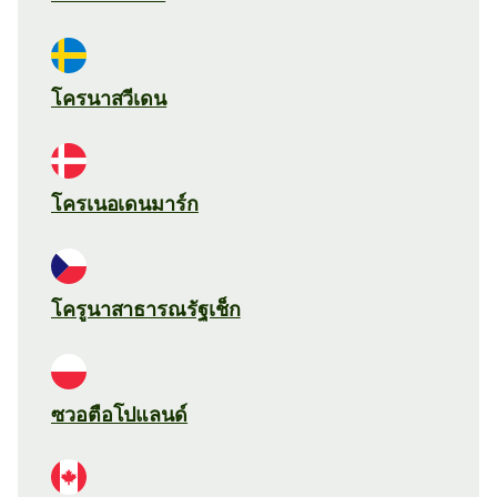
โครนาสวีเดน
โครเนอเดนมาร์ก
โครูนาสาธารณรัฐเช็ก
ซวอตือโปแลนด์