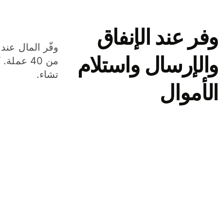
وفر عند الإنفاق
وفّر المال عند 
والإرسال واستلام
من 40 عم
تشاء.
الأموال