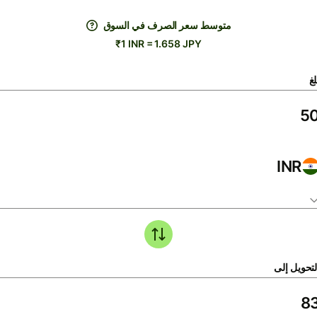
متوسط ​​سعر الصرف في السوق
₹1 INR = 1.658 JPY
لغ
INR
لتحويل إلى