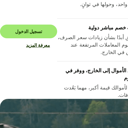
احد، وحولها في ثوانٍ.
 خصم مباشر دولية
تسجيل الدخول
ق أبدًا بشأن زيادات سعر الصرف،
م المعاملات المرتفعة عند
معرفة المزيد
ق في الخارج.
لأموال إلى الخارج، ووفر في
م
أموالك قيمة أكبر، مهما بَعُدت
فات.