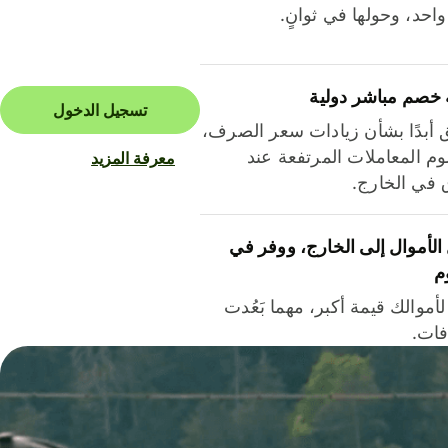
احد، وحولها في ثوانٍ.
 خصم مباشر دولية
تسجيل الدخول
ق أبدًا بشأن زيادات سعر الصرف،
م المعاملات المرتفعة عند
معرفة المزيد
ق في الخارج.
لأموال إلى الخارج، ووفر في
م
أموالك قيمة أكبر، مهما بَعُدت
فات.