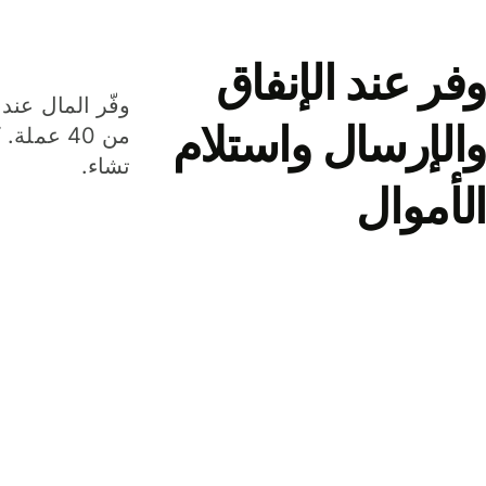
وفر عند الإنفاق
وفّر المال عند 
والإرسال واستلام
من 40 عم
تشاء.
الأموال