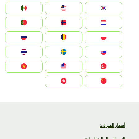
South Korea
Malay
Mexico
Nederland
Norge
Portugal
Polska
România
Россия
Slovensko
Ruoŧŧa
ไทย
Türkiye
United States
Vietnam
中国
中國香港特別行政區
أسعار الصرف: