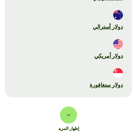
دولار أسترالي
دولار أمريكي
دولار سنغافورة
إظهار المزيد