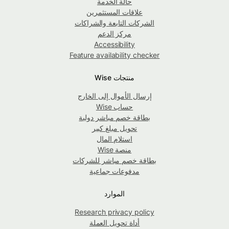
حالة الخدمة
علاقات المستثمرين
الشركات التابعة والشراكات
مركز الدعم
Accessibility
Feature availability checker
منتجات Wise
إرسال الأموال إلى الخارج
حساب Wise
بطاقة خصم مباشر دولية
تحويل مبلغ كبير
استلام المال
منصة Wise
بطاقة خصم مباشر للشركات
مدفوعات جماعية
الموارد
Research privacy policy
أداة تحويل العملة