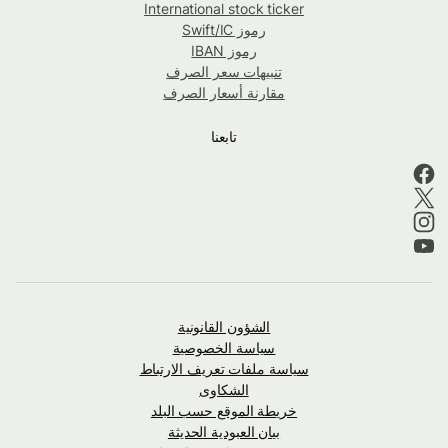
International stock ticker
رموز Swift/IC
رموز IBAN
تنبيهات سعر الصرف
مقارنة أسعار الصرف
تابعنا
الشؤون القانونية
سياسة الخصوصية
سياسة ملفات تعريف الارتباط
الشكاوى
خريطة الموقع حسب البلد
بيان العبودية الحديثة