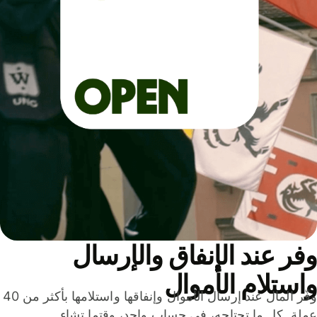
ر عند الإنفاق والإرسال
ستلام الأموال
وفّر المال عند إرسال الأموال وإنفاقها واستلامها بأكثر من 40
لة. كل ما تحتاجه، في حساب واحد، وقتما تشاء.