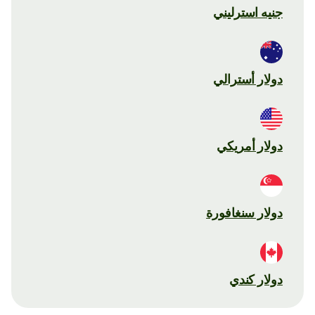
جنيه استرليني
دولار أسترالي
دولار أمريكي
دولار سنغافورة
دولار كندي