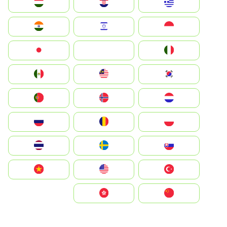
Greece
Hrvatska
Magyarország
Indonesia
Israel
India
Italia
JA
Japan
South Korea
Malay
Mexico
Nederland
Norge
Portugal
Polska
România
Россия
Slovensko
Ruoŧŧa
ไทย
Türkiye
United States
Vietnam
中国
中國香港特別行政區