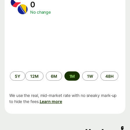
0
No change
الفترة
5Y
12M
6M
1M
1W
48H
الزمنية
We use the real, mid-market rate with no sneaky mark-up
to hide the fees.
Learn more