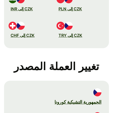
CZK إلى PLN
CZK إلى INR
CZK إلى TRY
CZK إلى CHF
تغيير العملة المصدر
الجمهورية التشيكية كورونا