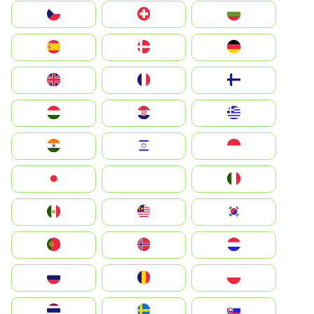
България
Switzerland
Czechia
Deutschland
Denmark
España
Suomi
France
United Kingdom
Greece
Hrvatska
Magyarország
Indonesia
Israel
India
Italia
JA
Japan
South Korea
Malay
Mexico
Nederland
Norge
Portugal
Polska
România
Россия
Slovensko
Ruoŧŧa
ไทย