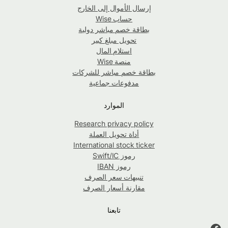
إرسال الأموال إلى الخارج
حساب Wise
بطاقة خصم مباشر دولية
تحويل مبلغ كبير
استلام المال
منصة Wise
بطاقة خصم مباشر للشركات
مدفوعات جماعية
الموارد
Research privacy policy
أداة تحويل العملة
International stock ticker
رموز Swift/IC
رموز IBAN
تنبيهات سعر الصرف
مقارنة أسعار الصرف
تابعنا