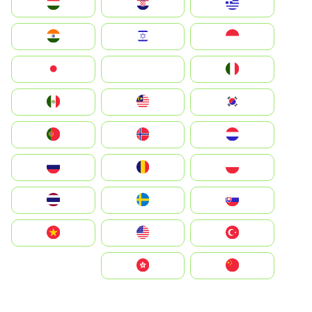
Greece
Hrvatska
Magyarország
Indonesia
Israel
India
Italia
JA
Japan
South Korea
Malay
Mexico
Nederland
Norge
Portugal
Polska
România
Россия
Slovensko
Ruoŧŧa
ไทย
Türkiye
United States
Vietnam
中国
中國香港特別行政區