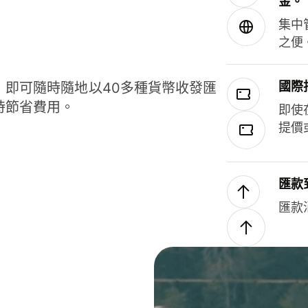
金。
集中
之便
國際
，即可隨時隨地以40多種貨幣收發匯
時節省費用。
即使
提價
匯款
匯款