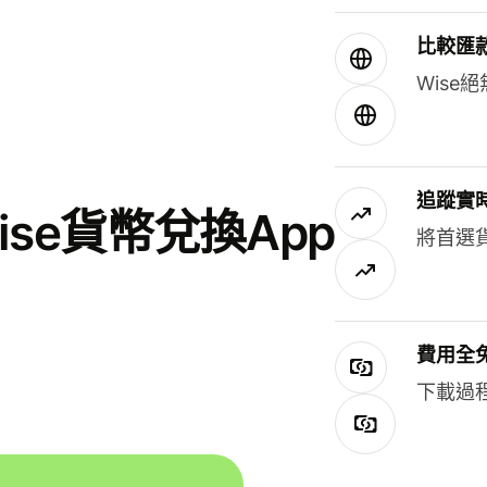
比較匯
Wis
追蹤實
se貨幣兌換App
將首選
費用全
下載過