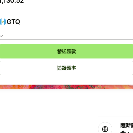
GTQ
發送匯款
追蹤匯率
隨時