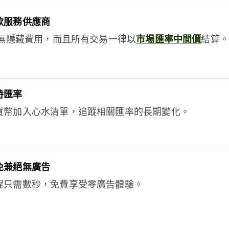
款服務供應商
e絕無隱藏費用，而且所有交易一律以
市場匯率中間價
結算。
時匯率
貨幣加入心水清單，追蹤相關匯率的長期變化。
免兼絕無廣告
程只需數秒，免費享受零廣告體驗。