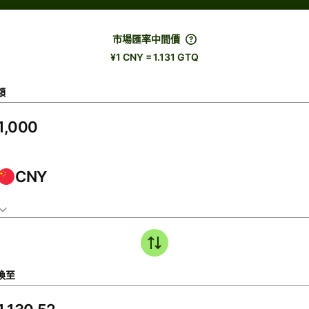
市場匯率中間價
¥1 CNY = 1.131 GTQ
額
CNY
換至