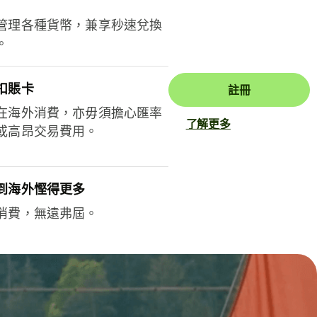
管理各種貨幣，兼享秒速兌換
。
扣賬卡
註冊
在海外消費，亦毋須擔心匯率
了解更多
或高昂交易費用。
到海外慳得更多
消費，無遠弗屆。