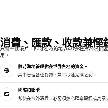
消費、匯款、收款兼慳
只需一個帳戶，即可隨時隨地以40多種貨幣收發
用。
隨時隨地管理你在世界各地的資金。
集中管理各種貨幣，兼享秒速兌換之便。
國際扣賬卡
即使在海外消費，亦毋須擔心匯率提價或高昂