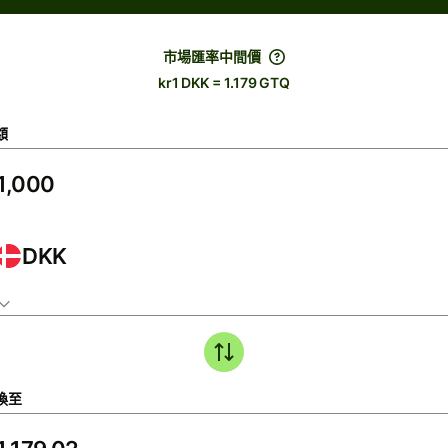
市場匯率中間價
kr1 DKK = 1.179 GTQ
額
DKK
換至