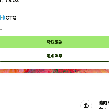
GTQ
發送匯款
追蹤匯率
隨時