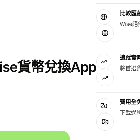
比較匯
Wis
追蹤實
se貨幣兌換App
將首選
費用全
下載過