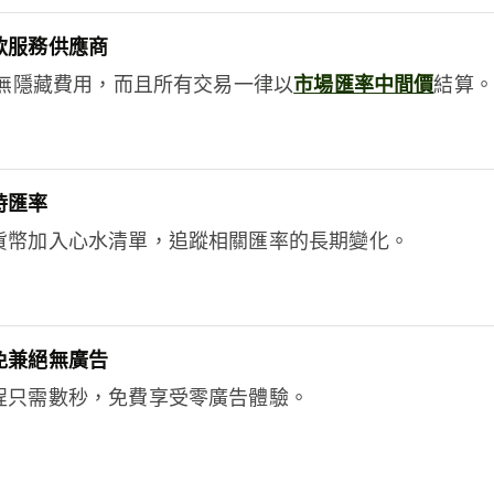
款服務供應商
e絕無隱藏費用，而且所有交易一律以
市場匯率中間價
結算。
時匯率
貨幣加入心水清單，追蹤相關匯率的長期變化。
免兼絕無廣告
程只需數秒，免費享受零廣告體驗。