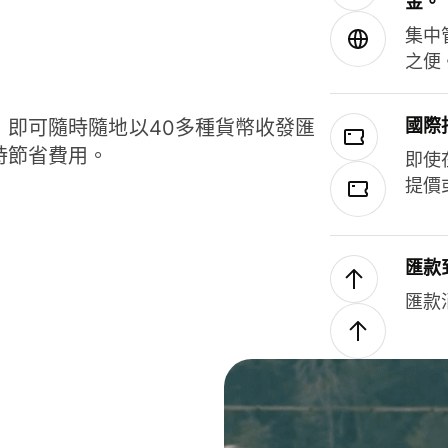
金。
集中
之便
國際
，即可隨時隨地以40多種貨幣收發匯
時節省費用。
即使
提價
匯款
匯款