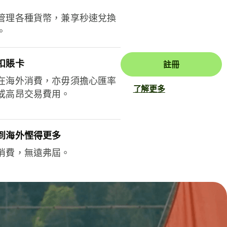
管理各種貨幣，兼享秒速兌換
。
扣賬卡
註冊
在海外消費，亦毋須擔心匯率
了解更多
或高昂交易費用。
到海外慳得更多
消費，無遠弗屆。