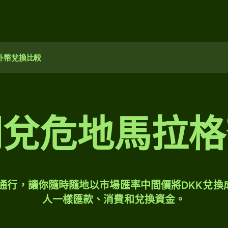
外幣兌換比較
朗兌危地馬拉格
球通行，讓你隨時隨地以市場匯率中間價將DKK兌換
人一樣匯款、消費和兌換資金。