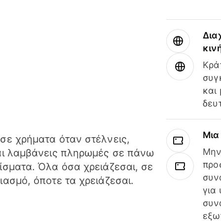
Δια
κιν
Κρά
συγ
και
δευ
Μια
σε χρήματα όταν στέλνεις,
Μην
αι λαμβάνεις πληρωμές σε πάνω
προ
ίσματα. Όλα όσα χρειάζεσαι, σε
συν
ιασμό, όποτε τα χρειάζεσαι.
για
συν
εξω