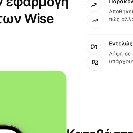
ν εφαρμογή
Παρακολ
Αποθήκευ
των Wise
πώς αλλά
Εντελώς 
Λήψη σε 
υπάρχουν