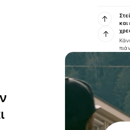
Στε
και
χρε
Κάν
πιάν
ν
ι