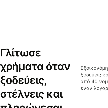
Γλίτωσε
χρήματα όταν
Εξοικονόμη
ξοδεύεις κ
ξοδεύεις,
από 40 νομ
έναν λογαρ
στέλνεις και
πληρώνεσαι