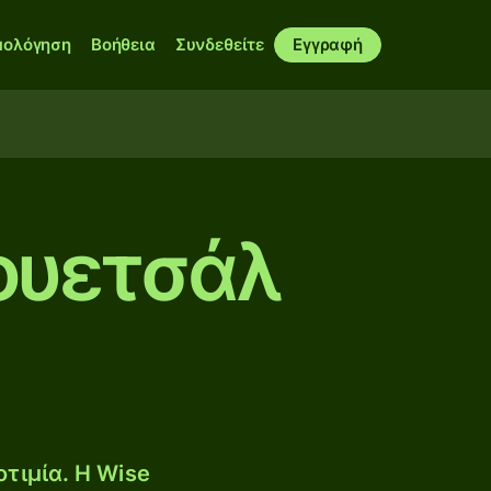
μολόγηση
Βοήθεια
Συνδεθείτε
Εγγραφή
ουετσάλ
τιμία. Η Wise