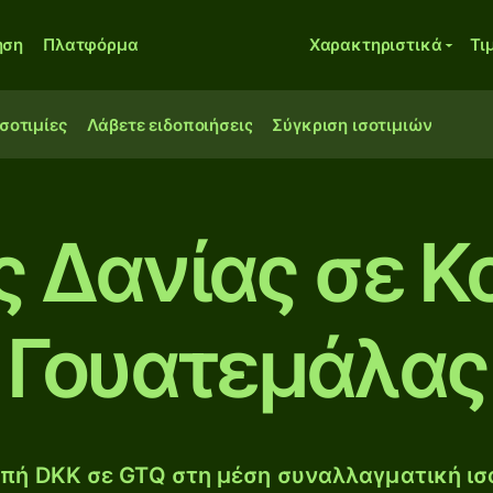
ηση
Πλατφόρμα
Χαρακτηριστικά
Τι
ισοτιμίες
Λάβετε ειδοποιήσεις
Σύγκριση ισοτιμιών
ς Δανίας σε Κ
Γουατεμάλας
πή DKK σε GTQ στη μέση συναλλαγματική ισο