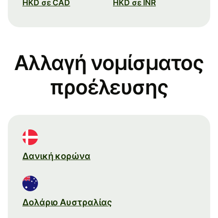
HKD σε CAD
HKD σε INR
Αλλαγή νομίσματος
προέλευσης
Δανική κορώνα
Δολάριο Αυστραλίας