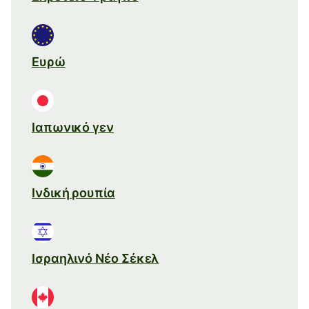
Ευρώ
Ιαπωνικό γεν
Ινδική ρουπία
Ισραηλινό Νέο Σέκελ