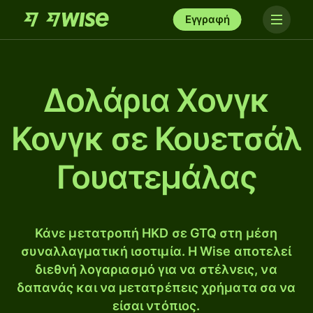
Εγγραφή
Δολάρια Χονγκ
Κονγκ σε Κουετσάλ
Γουατεμάλας
Κάνε μετατροπή HKD σε GTQ στη μέση
συναλλαγματική ισοτιμία. Η Wise αποτελεί
διεθνή λογαριασμό για να στέλνεις, να
δαπανάς και να μετατρέπεις χρήματα σα να
είσαι ντόπιος.