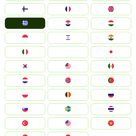
Suomi
France
United Kingdom
Greece
Hrvatska
Magyarország
Indonesia
Israel
India
Italia
JA
Japan
South Korea
Malay
Mexico
Nederland
Norge
Portugal
Polska
România
Россия
Slovensko
Ruoŧŧa
ไทย
Türkiye
United States
Vietnam