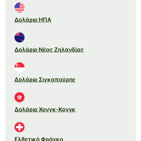
Δολάριο ΗΠΑ
Δολάριο Νέας Ζηλανδίας
Δολάριο Σιγκαπούρης
Δολάριο Χονγκ-Κονγκ
Ελβετικό Φράγκο