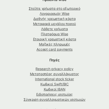
Στείλτε χρήματα στο εξωτερικό
Λογαριασμός Wise
Διεθνής χρεωστική κάρτα
Μεταφορά μεγάλου ποσού
Λάβετε χρήματα
Πλατφόρμα Wise
Εταιρική χρεωστική κάρτα
Μαζικές πληρωμές
Accept card payments
Πηγές
Research privacy policy
Μετατροπέας συναλλάγματος
International stock ticker
Κωδικοί Swift/BIC
Κωδικοί IBAN
Ειδοποιήσεις ισοτιμίας
Σύγκριση συναλλαγματικών ισοτιμιών