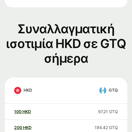
Συναλλαγματική
ισοτιμία HKD σε GTQ
σήμερα
HKD
GTQ
100
HKD
97.21
GTQ
200
HKD
194.42
GTQ