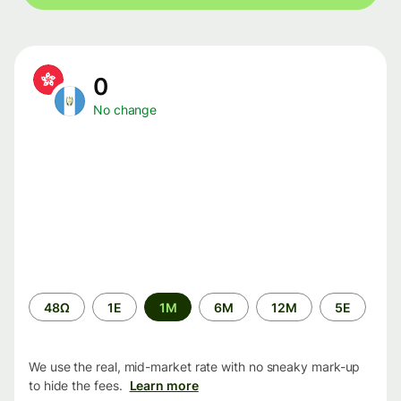
0
No change
Time
48Ω
1Ε
1M
6M
12M
5Ε
period
We use the real, mid-market rate with no sneaky mark-up
to hide the fees.
Learn more