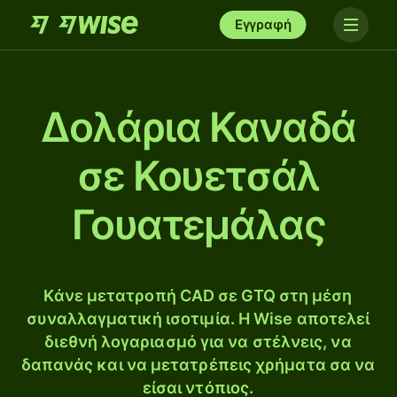
Εγγραφή
Δολάρια Καναδά
σε Κουετσάλ
Γουατεμάλας
Κάνε μετατροπή CAD σε GTQ στη μέση
συναλλαγματική ισοτιμία. Η Wise αποτελεί
διεθνή λογαριασμό για να στέλνεις, να
δαπανάς και να μετατρέπεις χρήματα σα να
είσαι ντόπιος.