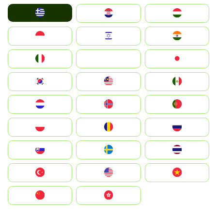
Greece
Hrvatska
Magyarország
Indonesia
Israel
India
Italia
JA
Japan
South Korea
Malay
Mexico
Nederland
Norge
Portugal
Polska
România
Россия
Slovensko
Ruoŧŧa
ไทย
Türkiye
United States
Vietnam
中国
中國香港特別行政區