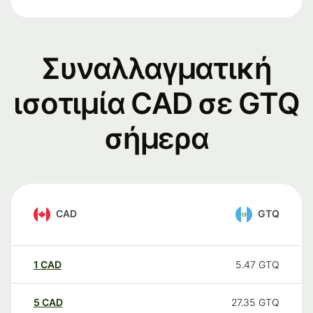
Συναλλαγματική
ισοτιμία CAD σε GTQ
σήμερα
CAD
GTQ
1
CAD
5.47
GTQ
5
CAD
27.35
GTQ