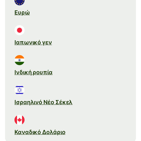
Ευρώ
Ιαπωνικό γεν
Ινδική ρουπία
Ισραηλινό Νέο Σέκελ
Καναδικό Δολάριο