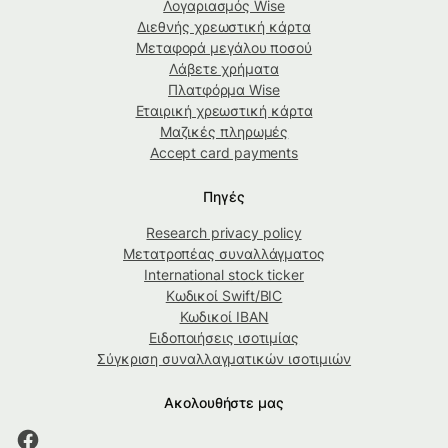
Λογαριασμός Wise
Διεθνής χρεωστική κάρτα
Μεταφορά μεγάλου ποσού
Λάβετε χρήματα
Πλατφόρμα Wise
Εταιρική χρεωστική κάρτα
Μαζικές πληρωμές
Accept card payments
Πηγές
Research privacy policy
Μετατροπέας συναλλάγματος
International stock ticker
Κωδικοί Swift/BIC
Κωδικοί IBAN
Ειδοποιήσεις ισοτιμίας
Σύγκριση συναλλαγματικών ισοτιμιών
Ακολουθήστε μας