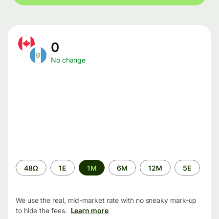
0
No change
Time
48Ω
1Ε
1M
6M
12M
5Ε
period
We use the real, mid-market rate with no sneaky mark-up
to hide the fees.
Learn more