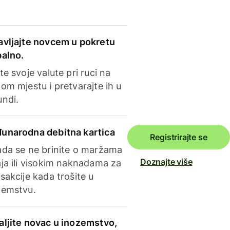
avljajte novcem u pokretu
balno.
te svoje valute pri ruci na
om mjestu i pretvarajte ih u
undi.
unarodna debitna kartica
Registrirajte se
ada se ne brinite o maržama
Doznajte više
ja ili visokim naknadama za
sakcije kada trošite u
zemstvu.
aljite novac u inozemstvo,