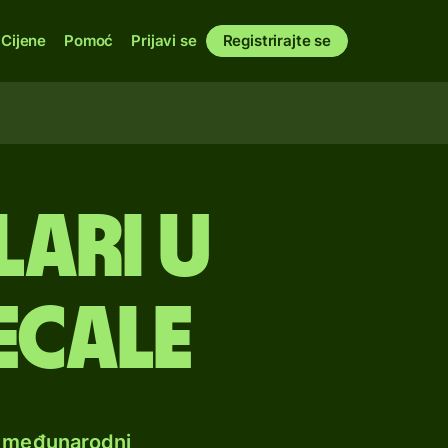
Cijene
Pomoć
Prijavi se
Registrirajte se
ari u
ecale
e međunarodni