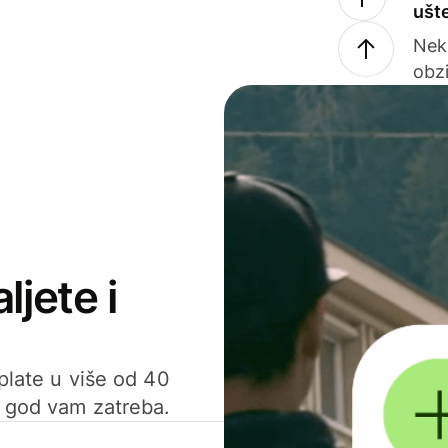
ušt
Nek
obzi
ljete i
uplate u više od 40
d god vam zatreba.