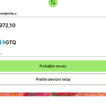
omijenite u
GTQ
Pošaljite novac
Pratite devizni tečaj