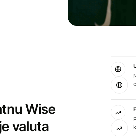
atnu Wise
P
je valuta