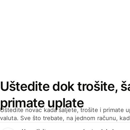
Uštedite dok trošite, ša
primate uplate
Uštedite novac kada šaljete, trošite i primate 
valuta. Sve što trebate, na jednom računu, ka