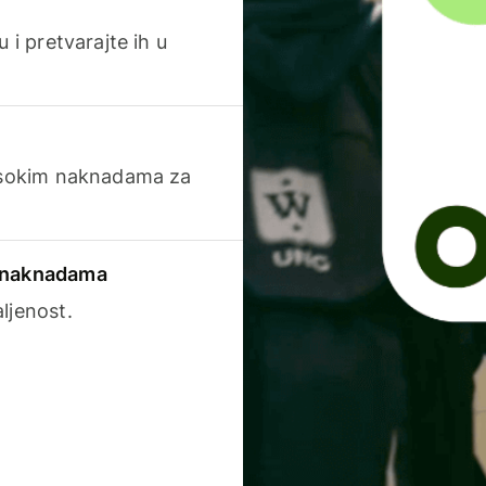
 i pretvarajte ih u
visokim naknadama za
a naknadama
ljenost.