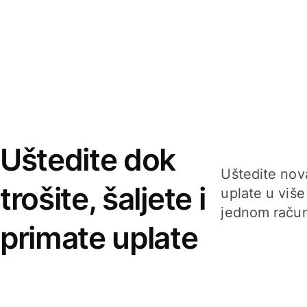
Uštedite dok
Uštedite nova
trošite, šaljete i
uplate u više
jednom račun
primate uplate