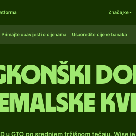
atforma
Značajke
Primajte obavijesti o cijenama
Usporedite cijene banaka
konški dol
emalske kv
KD u GTQ po srednjem tržišnom tečaju. Wise j