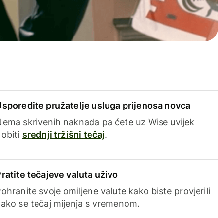
Usporedite pružatelje usluga prijenosa novca
Nema skrivenih naknada pa ćete uz Wise uvijek
dobiti
srednji tržišni tečaj
.
Pratite tečajeve valuta uživo
ohranite svoje omiljene valute kako biste provjerili
kako se tečaj mijenja s vremenom.