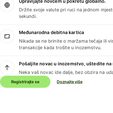
Upravljajte novcem u pokretu globalno.
Držite svoje valute pri ruci na jednom mjestu
sekundi.
Međunarodna debitna kartica
Nikada se ne brinite o maržama tečaja ili 
transakcije kada trošite u inozemstvu.
Pošaljite novac u inozemstvo, uštedite n
Neka vaš novac ide dalje, bez obzira na uda
Registrirajte se
Doznajte više