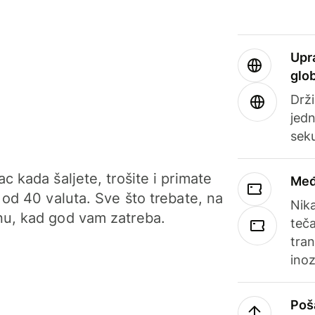
Upr
glo
Drži
jedn
sek
c kada šaljete, trošite i primate
Međ
 od 40 valuta. Sve što trebate, na
Nik
u, kad god vam zatreba.
teča
tran
ino
Poš