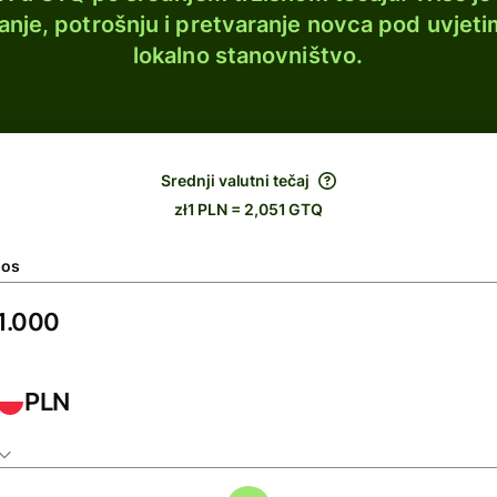
lanje, potrošnju i pretvaranje novca pod uvjeti
lokalno stanovništvo.
Srednji valutni tečaj
zł1 PLN = 2,051 GTQ
nos
PLN