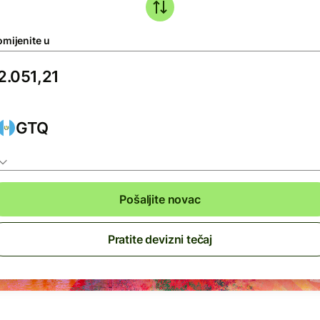
omijenite u
GTQ
Pošaljite novac
Pratite devizni tečaj