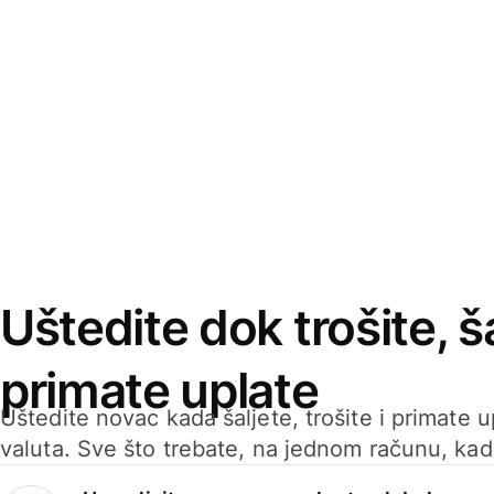
Uštedite dok trošite, ša
primate uplate
Uštedite novac kada šaljete, trošite i primate 
valuta. Sve što trebate, na jednom računu, ka