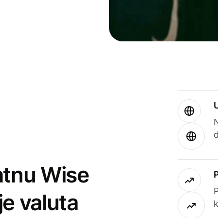
atnu Wise
P
je valuta