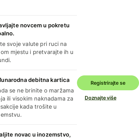
avljajte novcem u pokretu
balno.
te svoje valute pri ruci na
om mjestu i pretvarajte ih u
undi.
unarodna debitna kartica
Registrirajte se
ada se ne brinite o maržama
Doznajte više
ja ili visokim naknadama za
sakcije kada trošite u
zemstvu.
aljite novac u inozemstvo,