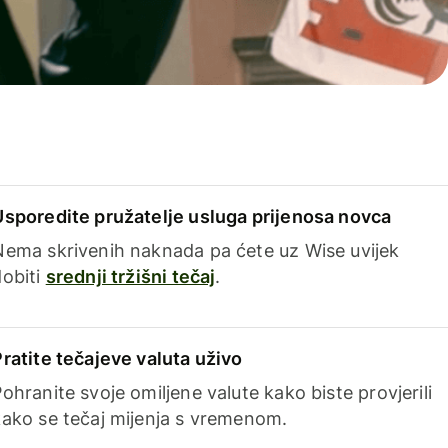
Usporedite pružatelje usluga prijenosa novca
Nema skrivenih naknada pa ćete uz Wise uvijek
dobiti
srednji tržišni tečaj
.
Pratite tečajeve valuta uživo
ohranite svoje omiljene valute kako biste provjerili
kako se tečaj mijenja s vremenom.