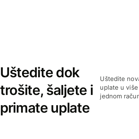
Uštedite dok
Uštedite nova
trošite, šaljete i
uplate u više
jednom račun
primate uplate