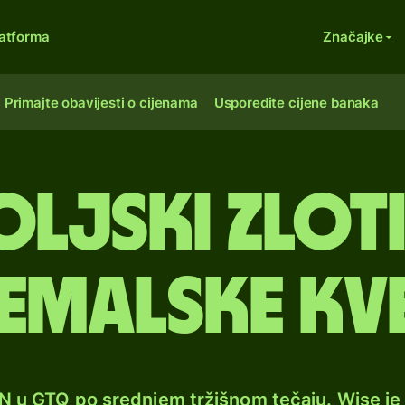
atforma
Značajke
Primajte obavijesti o cijenama
Usporedite cijene banaka
oljski zloti
emalske kv
LN u GTQ po srednjem tržišnom tečaju. Wise j