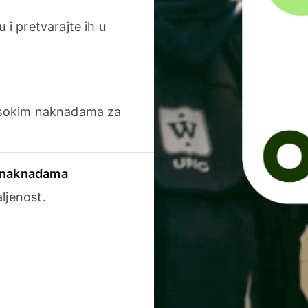
 i pretvarajte ih u
visokim naknadama za
a naknadama
ljenost.