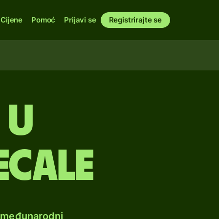
Cijene
Pomoć
Prijavi se
Registrirajte se
 u
ecale
e međunarodni