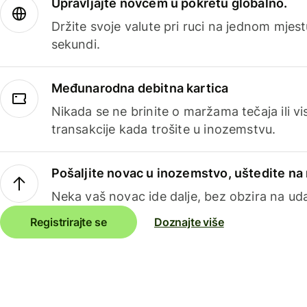
Upravljajte novcem u pokretu globalno.
Držite svoje valute pri ruci na jednom mjestu
sekundi.
Međunarodna debitna kartica
Nikada se ne brinite o maržama tečaja ili 
transakcije kada trošite u inozemstvu.
Pošaljite novac u inozemstvo, uštedite n
Neka vaš novac ide dalje, bez obzira na uda
Registrirajte se
Doznajte više