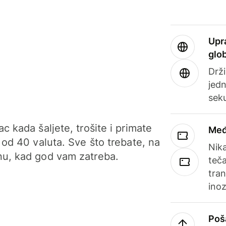
Upr
glo
Drži
jedn
sek
c kada šaljete, trošite i primate
Međ
 od 40 valuta. Sve što trebate, na
Nik
u, kad god vam zatreba.
teča
tran
ino
Poš