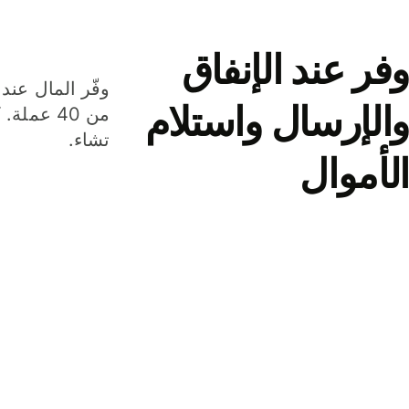
وفر عند الإنفاق
وفّر المال عند 
والإرسال واستلام
من 40 عم
تشاء.
الأموال