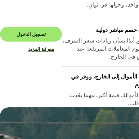
احد، وحولها في ثوانٍ.
 خصم مباشر دولية
تسجيل الدخول
ق أبدًا بشأن زيادات سعر الصرف،
م المعاملات المرتفعة عند
معرفة المزيد
ق في الخارج.
لأموال إلى الخارج، ووفر في
م
أموالك قيمة أكبر، مهما بَعُدت
فات.