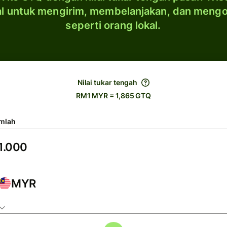
al untuk mengirim, membelanjakan, dan meng
seperti orang lokal.
Nilai tukar tengah
RM1 MYR = 1,865 GTQ
mlah
MYR