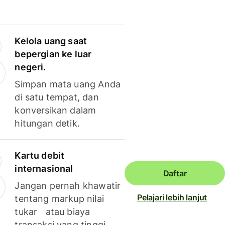
Kelola uang saat
bepergian ke luar
negeri.
Simpan mata uang Anda
di satu tempat, dan
konversikan dalam
hitungan detik.
Kartu debit
internasional
Daftar
Jangan pernah khawatir
Pelajari lebih lanjut
tentang markup nilai
tukar atau biaya
transaksi yang tinggi