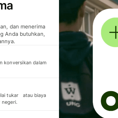
ima
kan, dan menerima
g Anda butuhkan,
annya.
n konversikan dalam
lai tukar atau biaya
 negeri.