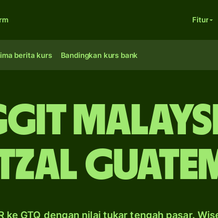
orm
Fitur
ima berita kurs
Bandingkan kurs bank
ggit Malaysi
tzal Guate
 ke GTQ dengan nilai tukar tengah pasar. Wis