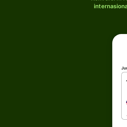
internasion
Ju