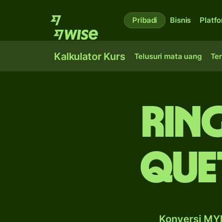
Pribadi
Bisnis
Platf
Kalkulator Kurs
Telusuri mata uang
Ter
rin
que
Konversi MYR