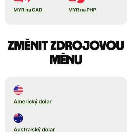
MYR na CAD
MYR na PHP
Změnit zdrojovou
měnu
Americký dolar
Australský dolar