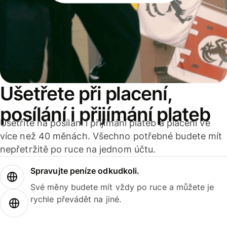
Ušetřete při placení,
posílání i přijímání plateb
Ušetříte na posílání i přijímání plateb a placení ve
více než 40 měnách. Všechno potřebné budete mít
nepřetržitě po ruce na jednom účtu.
Spravujte peníze odkudkoli.
Své měny budete mít vždy po ruce a můžete je
rychle převádět na jiné.