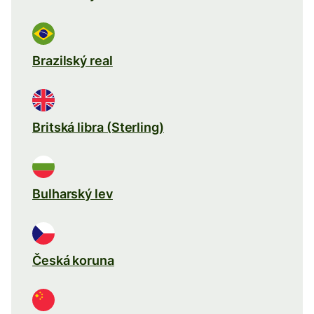
Brazilský real
Britská libra (Sterling)
Bulharský lev
Česká koruna