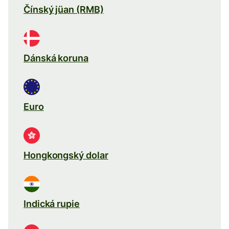
Čínský jüan (RMB)
Dánská koruna
Euro
Hongkongský dolar
Indická rupie