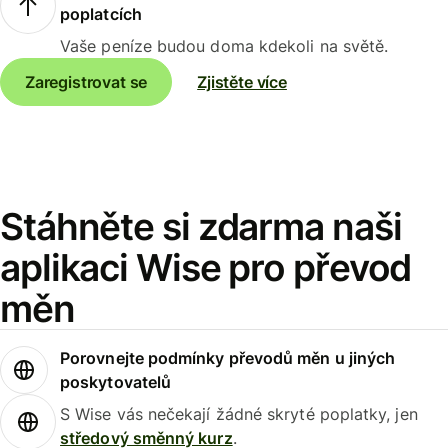
poplatcích
Vaše peníze budou doma kdekoli na světě.
Zaregistrovat se
Zjistěte více
Stáhněte si zdarma naši
aplikaci Wise pro převod
měn
Porovnejte podmínky převodů měn u jiných
poskytovatelů
S Wise vás nečekají žádné skryté poplatky, jen
středový směnný kurz
.