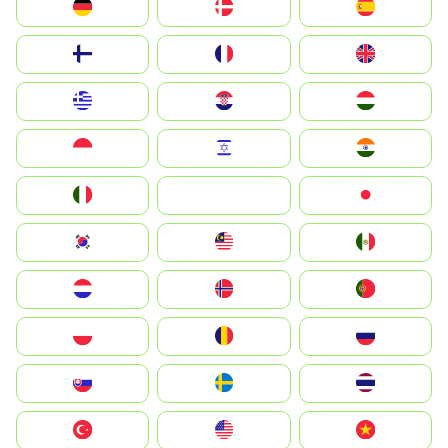
Deutschland
Denmark
España
Suomi
France
United Kingdom
Greece
Hrvatska
Magyarország
Indonesia
Israel
India
Italia
JA
Japan
South Korea
Malay
Mexico
Nederland
Norge
Portugal
Polska
România
Россия
Slovensko
Ruoŧŧa
ไทย
Türkiye
United States
Vietnam