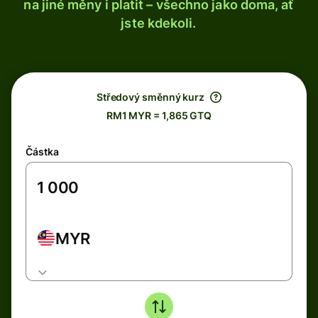
na jiné měny i platit – všechno jako doma, ať
jste kdekoli.
Středový směnný kurz
RM1 MYR = 1,865 GTQ
Částka
MYR