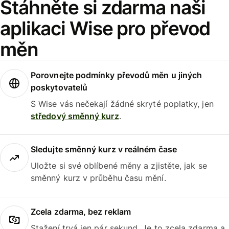
Stáhněte si zdarma naši
aplikaci Wise pro převod
měn
Porovnejte podmínky převodů měn u jiných
poskytovatelů
S Wise vás nečekají žádné skryté poplatky, jen
středový směnný kurz
.
Sledujte směnný kurz v reálném čase
Uložte si své oblíbené měny a zjistěte, jak se
směnný kurz v průběhu času mění.
Zcela zdarma, bez reklam
Stažení trvá jen pár sekund. Je to zcela zdarma a