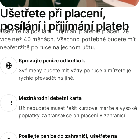
Ušetřete při placení,
posílání i přijímání plateb
Ušetříte na posílání i přijímání plateb a placení ve
více než 40 měnách. Všechno potřebné budete mít
nepřetržitě po ruce na jednom účtu.
Spravujte peníze odkudkoli.
Své měny budete mít vždy po ruce a můžete je
rychle převádět na jiné.
Mezinárodní debetní karta
Už nebudete muset řešit kurzové marže a vysoké
poplatky za transakce při placení v zahraničí.
Posílejte peníze do zahraničí, ušetřete na