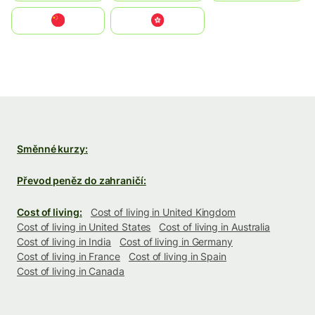
中国
中國香港特別行政區
Směnné kurzy:
Převod peněz do zahraničí:
Cost of living:
Cost of living in United Kingdom
Cost of living in United States
Cost of living in Australia
Cost of living in India
Cost of living in Germany
Cost of living in France
Cost of living in Spain
Cost of living in Canada