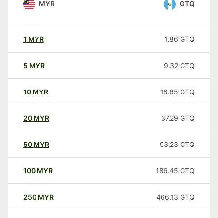
MYR
GTQ
1
MYR
1.86
GTQ
5
MYR
9.32
GTQ
10
MYR
18.65
GTQ
20
MYR
37.29
GTQ
50
MYR
93.23
GTQ
100
MYR
186.45
GTQ
250
MYR
466.13
GTQ