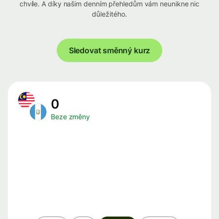
chvíle. A díky našim denním přehledům vám neunikne nic
důležitého.
Sledovat směnný kurz
0
Beze změny