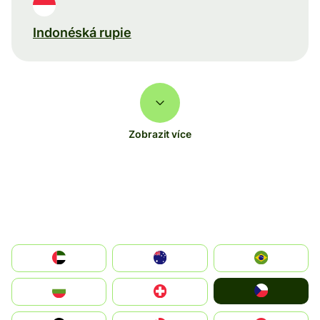
Indonéská rupie
Zobrazit více
الإمارات العربية المتحدة
Australia
Brazil
Czechia
България
Switzerland