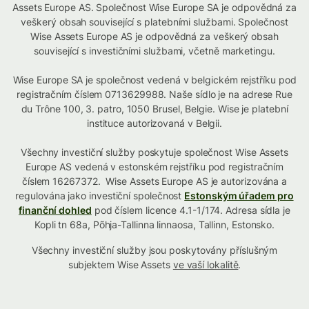
Assets Europe AS. Společnost Wise Europe SA je odpovědná za
veškerý obsah související s platebními službami. Společnost
Wise Assets Europe AS je odpovědná za veškerý obsah
související s investičními službami, včetně marketingu.
Wise Europe SA je společnost vedená v belgickém rejstříku pod
registračním číslem 0713629988. Naše sídlo je na adrese Rue
du Trône 100, 3. patro, 1050 Brusel, Belgie. Wise je platební
instituce autorizovaná v Belgii.
Všechny investiční služby poskytuje společnost Wise Assets
Europe AS vedená v estonském rejstříku pod registračním
číslem 16267372. Wise Assets Europe AS je autorizována a
regulována jako investiční společnost
Estonským úřadem pro
finanční dohled
pod číslem licence 4.1-1/174. Adresa sídla je
Kopli tn 68a, Põhja-Tallinna linnaosa, Tallinn, Estonsko.
Všechny investiční služby jsou poskytovány příslušným
subjektem Wise Assets
ve vaší lokalitě
.