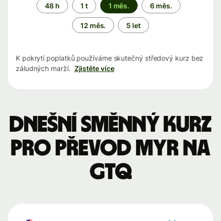
Časové
48 h
1 t
1 měs.
6 měs.
období
12 měs.
5 let
K pokrytí poplatků používáme skutečný středový kurz bez
záludných marží.
Zjistěte více
Dnešní směnný kurz
pro převod MYR na
GTQ