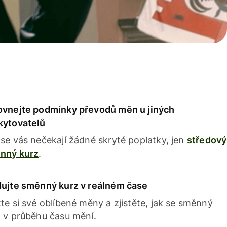
ovnejte podmínky převodů měn u jiných
kytovatelů
se vás nečekají žádné skryté poplatky, jen
středový
nný kurz
.
dujte směnný kurz v reálném čase
te si své oblíbené měny a zjistěte, jak se směnný
 v průběhu času mění.