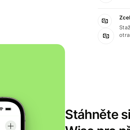
Zce
Staž
otr
Stáhněte si