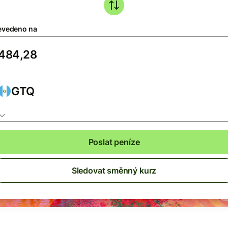
evedeno na
GTQ
Poslat peníze
Sledovat směnný kurz