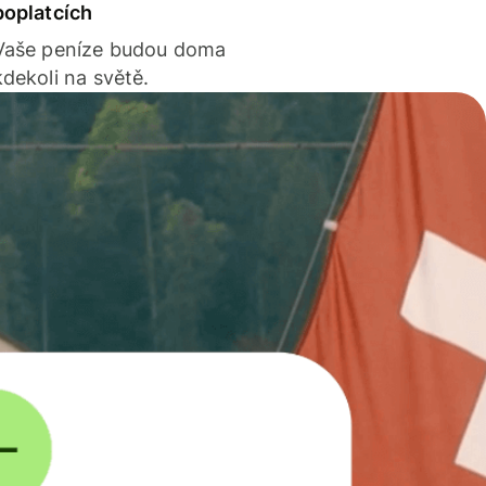
poplatcích
Vaše peníze budou doma
kdekoli na světě.