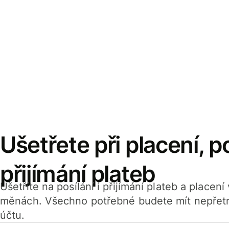
Ušetřete při placení, po
přijímání plateb
Ušetříte na posílání i přijímání plateb a placen
měnách. Všechno potřebné budete mít nepřetr
účtu.