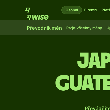
Osobní
Firemní
Plat
Převodník měn
Projít všechny měny
U
Ja
guat
Převádějt