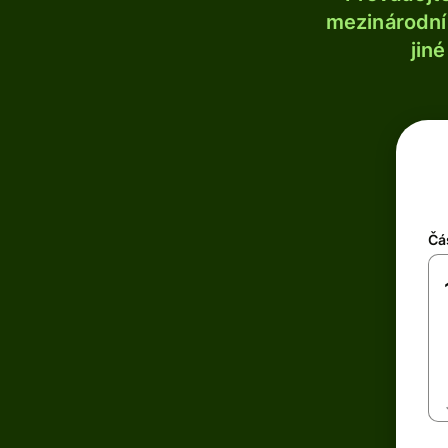
mezinárodní 
jin
Čá