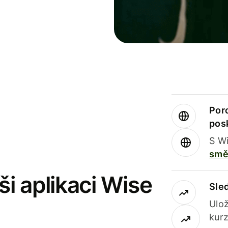
Por
pos
S Wi
smě
i aplikaci Wise
Sle
Ulož
kurz