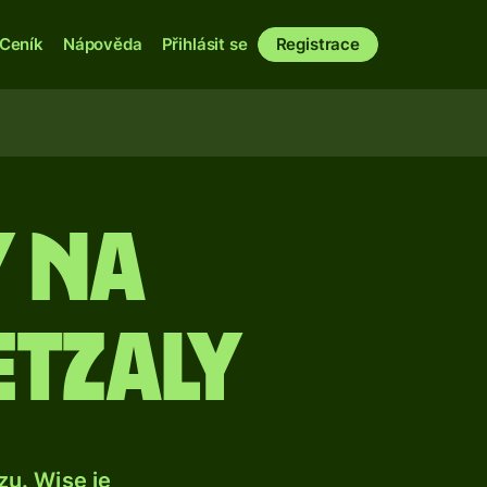
Ceník
Nápověda
Přihlásit se
Registrace
 na
tzaly
u. Wise je