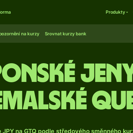
forma
Produkty
pozornění na kurzy
Srovnat kurzy bank
ponské jeny
emalské que
e JPY na GTQ podle středového směnného kurz