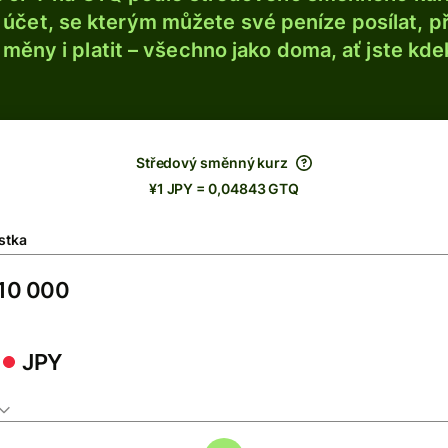
účet, se kterým můžete své peníze posílat, p
é měny i platit – všechno jako doma, ať jste kdek
Středový směnný kurz
¥1 JPY = 0,04843 GTQ
stka
JPY