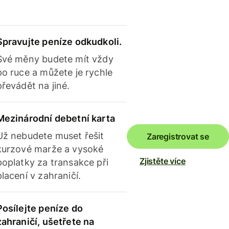
Spravujte peníze odkudkoli.
Své měny budete mít vždy
po ruce a můžete je rychle
převádět na jiné.
Mezinárodní debetní karta
Už nebudete muset řešit
Zaregistrovat se
kurzové marže a vysoké
Zjistěte více
poplatky za transakce při
placení v zahraničí.
Posílejte peníze do
zahraničí, ušetřete na