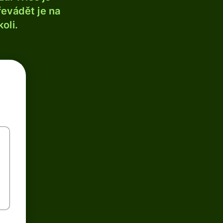
řevádět je na
oli.