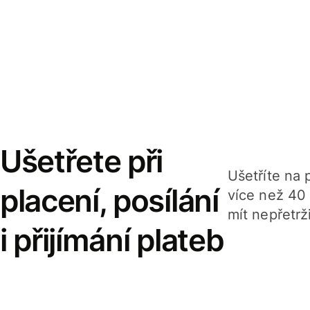
Ušetřete při
Ušetříte na p
placení, posílání
více než 40
mít nepřetrž
i přijímání plateb