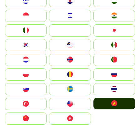
Greece
Hrvatska
Magyarország
Indonesia
Israel
India
Italia
JA
Japan
South Korea
Malay
Mexico
Nederland
Norge
Portugal
Polska
România
Россия
Slovensko
Ruoŧŧa
ไทย
Vietnam
Türkiye
United States
中国
中國香港特別行政區