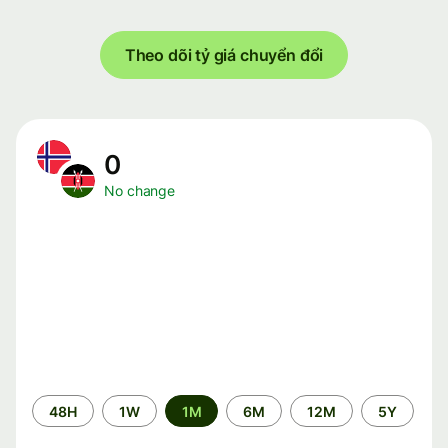
Theo dõi tỷ giá chuyển đổi
0
No change
Time
48H
1W
1M
6M
12M
5Y
period