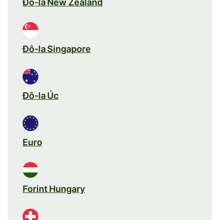
Đô-la New Zealand
Đô-la Singapore
Đô-la Úc
Euro
Forint Hungary