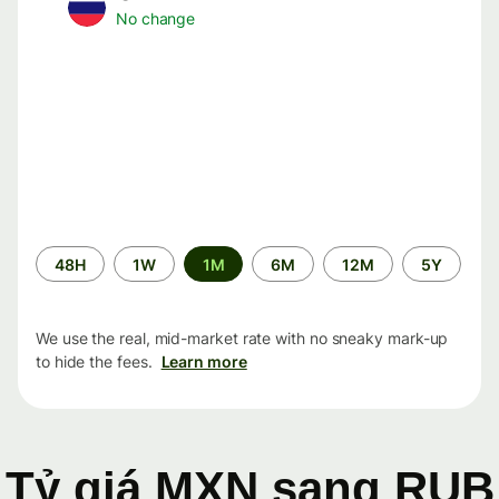
No change
Time
48H
1W
1M
6M
12M
5Y
period
We use the real, mid-market rate with no sneaky mark-up
to hide the fees.
Learn more
Tỷ giá MXN sang RUB