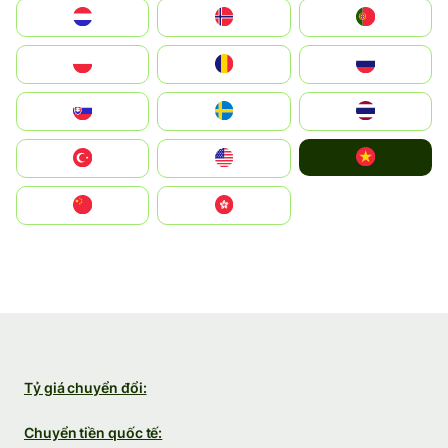
Nederland
Norge
Portugal
Polska
România
Россия
Slovensko
Ruoŧŧa
ไทย
Vietnam
Türkiye
United States
中国
中國香港特別行政區
Tỷ giá chuyển đổi:
Chuyển tiền quốc tế: