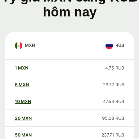
hôm nay
MXN
RUB
1
MXN
4.75
RUB
5
MXN
23.77
RUB
10
MXN
47.54
RUB
20
MXN
95.08
RUB
50
MXN
237.71
RUB