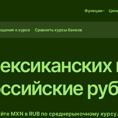
Функции
Цен
ещения о курсе
Сравнить курсы банков
ексиканских 
ссийские ру
йте MXN в RUB по среднерыночному курсу.