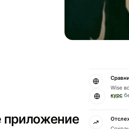
Сравн
Wise в
курс
бе
е приложение
Отсле
Сохран