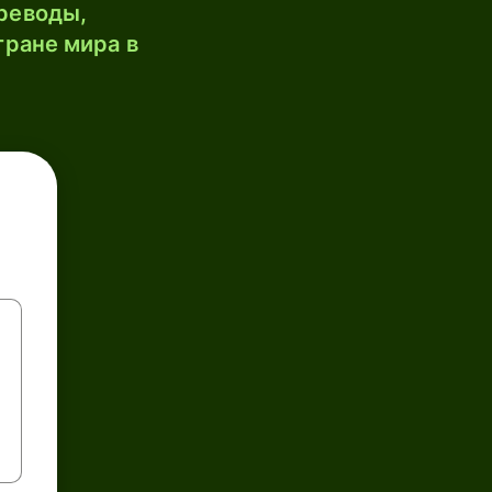
реводы,
тране мира в