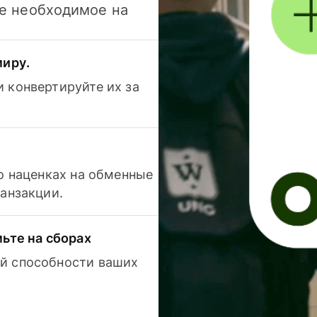
се необходимое на
миру.
 конвертируйте их за
 о наценках на обменные
ранзакции.
мьте на сборах
й способности ваших