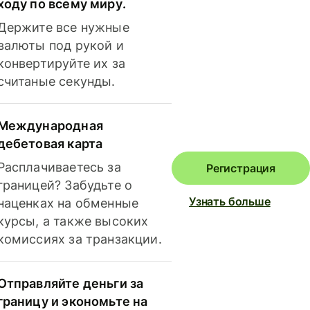
ходу по всему миру.
Держите все нужные
валюты под рукой и
конвертируйте их за
считаные секунды.
Международная
дебетовая карта
Расплачиваетесь за
Регистрация
границей? Забудьте о
Узнать больше
наценках на обменные
курсы, а также высоких
комиссиях за транзакции.
Отправляйте деньги за
границу и экономьте на