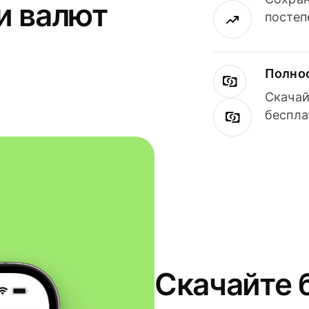
и валют
постеп
Полнос
Скачай
беспла
Скачайте 