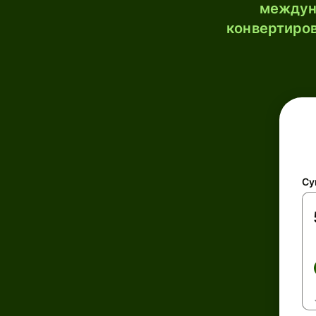
междун
конвертиров
Су