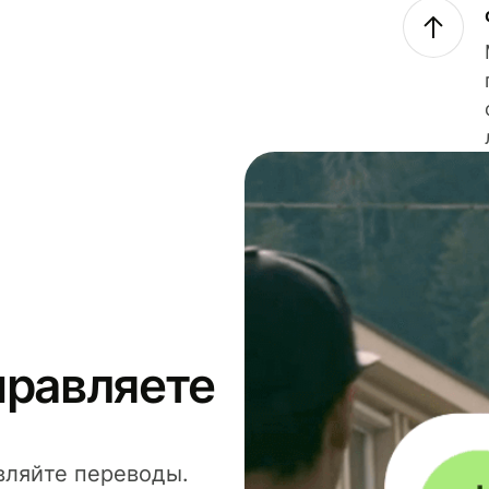
правляете
вляйте переводы.