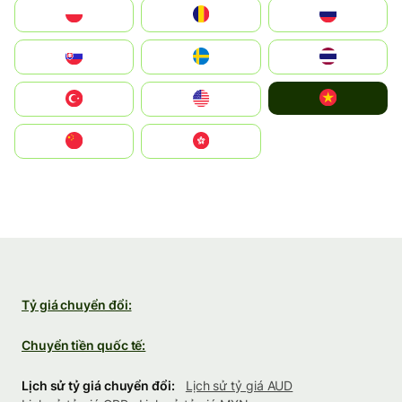
Polska
România
Россия
Slovensko
Ruoŧŧa
ไทย
Vietnam
Türkiye
United States
中国
中國香港特別行政區
Tỷ giá chuyển đổi:
Chuyển tiền quốc tế:
Lịch sử tỷ giá chuyển đổi:
Lịch sử tỷ giá AUD