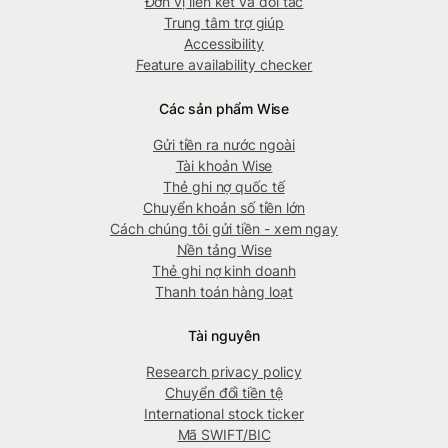
Đơn vị liên kết và đối tác
Trung tâm trợ giúp
Accessibility
Feature availability checker
Các sản phẩm Wise
Gửi tiền ra nước ngoài
Tài khoản Wise
Thẻ ghi nợ quốc tế
Chuyển khoản số tiền lớn
Cách chúng tôi gửi tiền - xem ngay
Nền tảng Wise
Thẻ ghi nợ kinh doanh
Thanh toán hàng loạt
Tài nguyên
Research privacy policy
Chuyển đổi tiền tệ
International stock ticker
Mã SWIFT/BIC