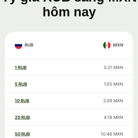
hôm nay
RUB
MXN
1
RUB
0.21
MXN
5
RUB
1.05
MXN
10
RUB
2.09
MXN
20
RUB
4.18
MXN
50
RUB
10.46
MXN