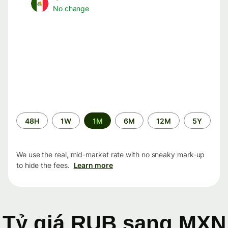
No change
Time
48H
1W
1M
6M
12M
5Y
period
We use the real, mid-market rate with no sneaky mark-up
to hide the fees.
Learn more
Tỷ giá RUB sang MXN