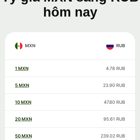
hôm nay
MXN
RUB
1
MXN
4.78
RUB
5
MXN
23.90
RUB
10
MXN
47.80
RUB
20
MXN
95.61
RUB
50
MXN
239.02
RUB