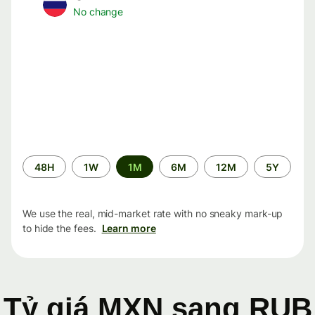
No change
Time
48H
1W
1M
6M
12M
5Y
period
We use the real, mid-market rate with no sneaky mark-up
to hide the fees.
Learn more
Tỷ giá MXN sang RUB