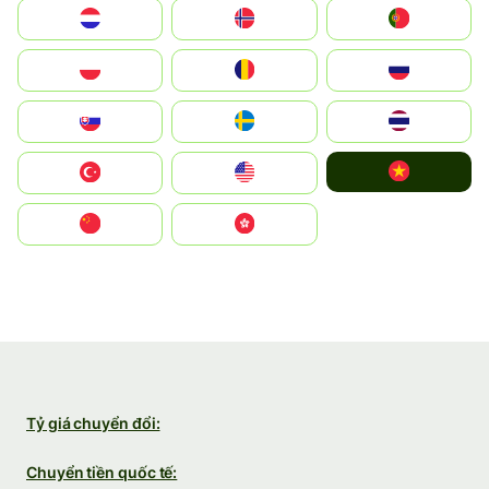
Nederland
Norge
Portugal
Polska
România
Россия
Slovensko
Ruoŧŧa
ไทย
Vietnam
Türkiye
United States
中国
中國香港特別行政區
Tỷ giá chuyển đổi:
Chuyển tiền quốc tế: