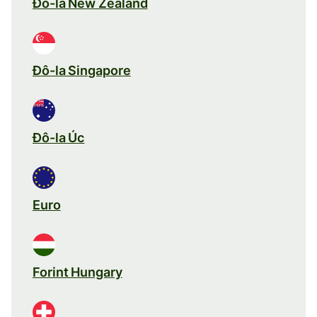
Đô-la New Zealand
Đô-la Singapore
Đô-la Úc
Euro
Forint Hungary