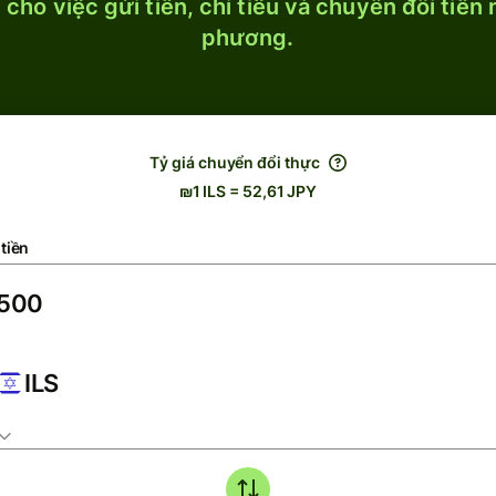
cho việc gửi tiền, chi tiêu và chuyển đổi tiền
phương.
Tỷ giá chuyển đổi thực
₪1 ILS = 52,61 JPY
tiền
ILS