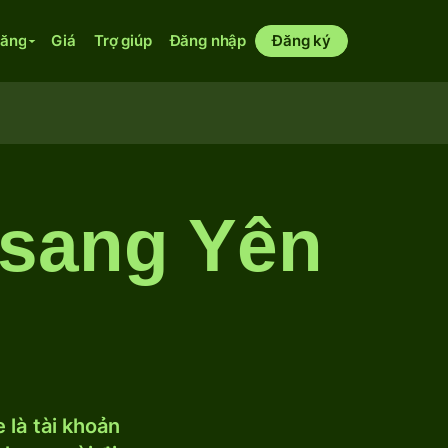
năng
Giá
Trợ giúp
Đăng nhập
Đăng ký
 sang Yên
 là tài khoản