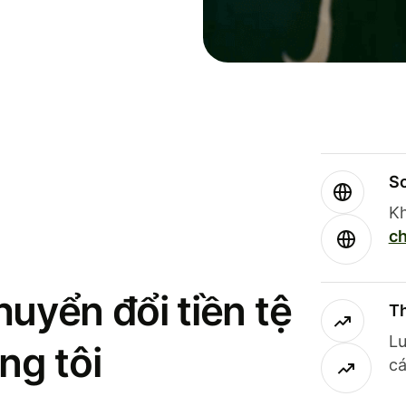
So
Kh
ch
uyển đổi tiền tệ
Th
Lư
ng tôi
cá