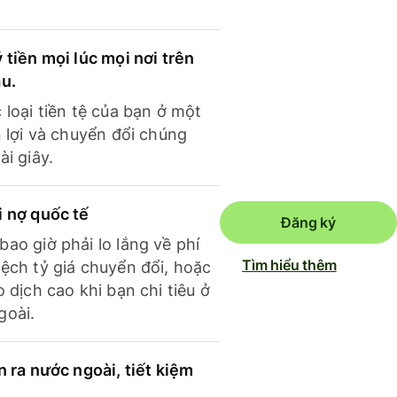
 tiền mọi lúc mọi nơi trên
ầu.
 loại tiền tệ của bạn ở một
n lợi và chuyển đổi chúng
ài giây.
i nợ quốc tế
Đăng ký
ao giờ phải lo lắng về phí
Tìm hiểu thêm
ệch tỷ giá chuyển đổi, hoặc
o dịch cao khi bạn chi tiêu ở
goài.
n ra nước ngoài, tiết kiệm