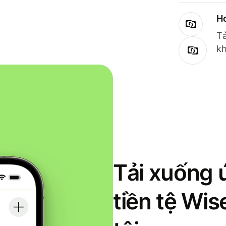
Ho
Tả
kh
Tải xuống 
tiền tệ Wi