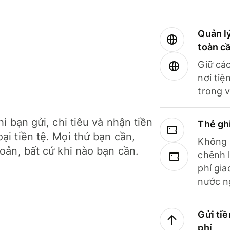
Quản lý
toàn c
Giữ các
nơi tiệ
trong v
hi bạn gửi, chi tiêu và nhận tiền
Thẻ gh
ại tiền tệ. Mọi thứ bạn cần,
Không b
hoản, bất cứ khi nào bạn cần.
chênh l
phí gia
nước n
Gửi tiề
phí