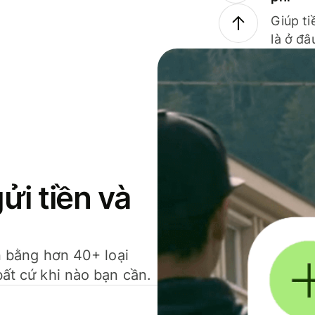
Giúp ti
là ở đâ
gửi tiền và
ền bằng hơn 40+ loại
bất cứ khi nào bạn cần.