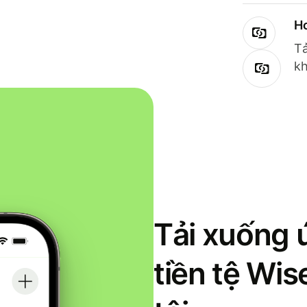
Ho
Tả
kh
Tải xuống 
tiền tệ Wi