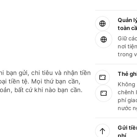
Quản lý
toàn c
Giữ các
nơi tiệ
trong v
hi bạn gửi, chi tiêu và nhận tiền
Thẻ gh
ại tiền tệ. Mọi thứ bạn cần,
Không b
hoản, bất cứ khi nào bạn cần.
chênh l
phí gia
nước n
Gửi tiề
phí