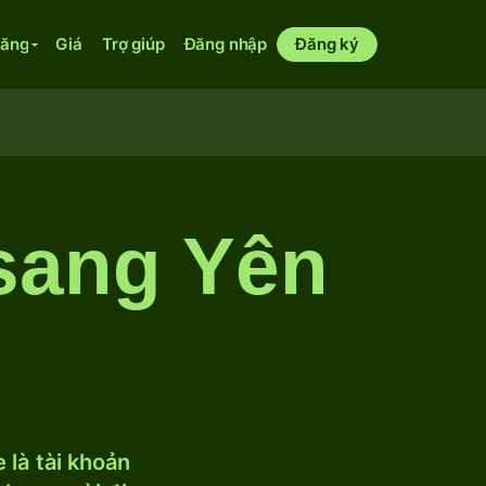
năng
Giá
Trợ giúp
Đăng nhập
Đăng ký
 sang Yên
 là tài khoản