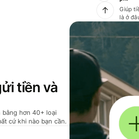
Giúp ti
là ở đâ
gửi tiền và
ền bằng hơn 40+ loại
bất cứ khi nào bạn cần.