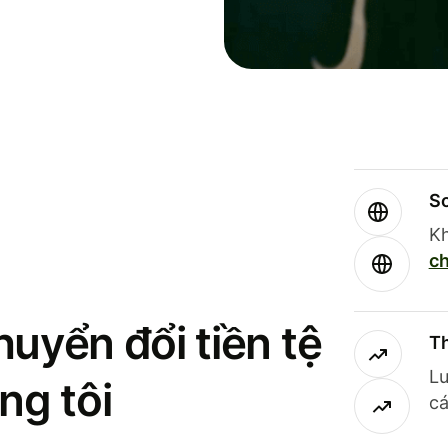
So
Kh
ch
uyển đổi tiền tệ
Th
Lư
ng tôi
cá