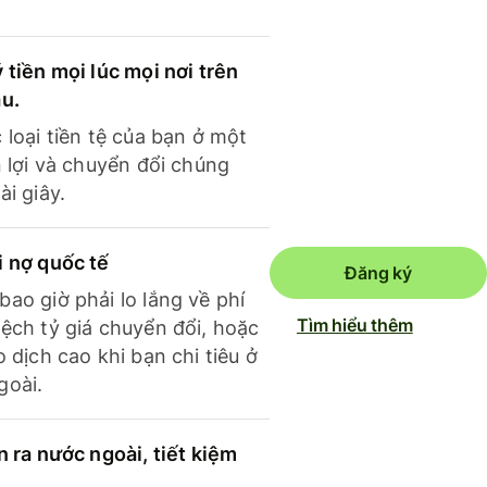
 tiền mọi lúc mọi nơi trên
ầu.
 loại tiền tệ của bạn ở một
n lợi và chuyển đổi chúng
ài giây.
i nợ quốc tế
Đăng ký
ao giờ phải lo lắng về phí
Tìm hiểu thêm
ệch tỷ giá chuyển đổi, hoặc
o dịch cao khi bạn chi tiêu ở
goài.
n ra nước ngoài, tiết kiệm