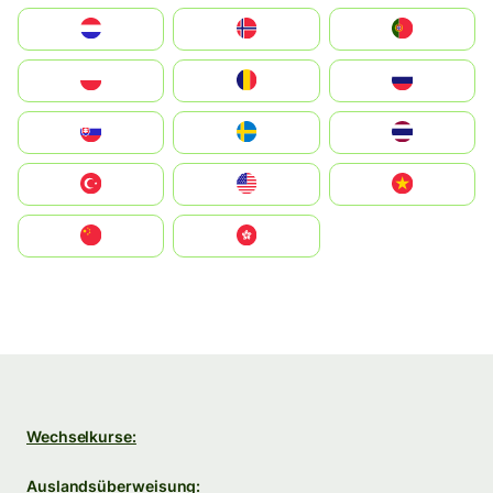
Nederland
Norge
Portugal
Polska
România
Россия
Slovensko
Ruoŧŧa
ไทย
Türkiye
United States
Vietnam
中国
中國香港特別行政區
Wechselkurse:
Auslandsüberweisung: