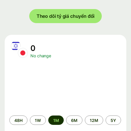
Theo dõi tỷ giá chuyển đổi
0
No change
Time
48H
1W
1M
6M
12M
5Y
period