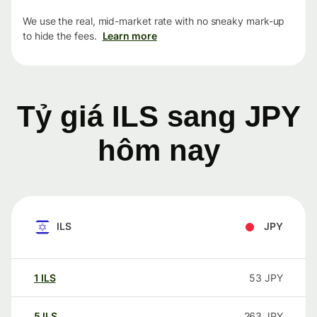
We use the real, mid-market rate with no sneaky mark-up
to hide the fees.
Learn more
Tỷ giá ILS sang JPY
hôm nay
ILS
JPY
1
ILS
53
JPY
5
ILS
263
JPY