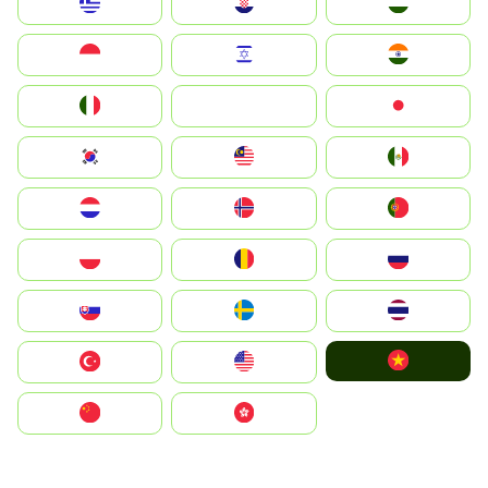
Greece
Hrvatska
Magyarország
Indonesia
Israel
India
Italia
JA
Japan
South Korea
Malay
Mexico
Nederland
Norge
Portugal
Polska
România
Россия
Slovensko
Ruoŧŧa
ไทย
Vietnam
Türkiye
United States
中国
中國香港特別行政區