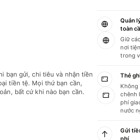
Quản lý
toàn c
Giữ các
nơi tiệ
trong v
hi bạn gửi, chi tiêu và nhận tiền
Thẻ gh
ại tiền tệ. Mọi thứ bạn cần,
Không b
hoản, bất cứ khi nào bạn cần.
chênh l
phí gia
nước n
Gửi tiề
phí