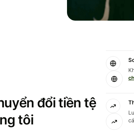
So
Kh
ch
uyển đổi tiền tệ
Th
Lư
ng tôi
cá