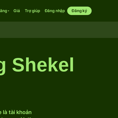
năng
Giá
Trợ giúp
Đăng nhập
Đăng ký
g Shekel
 là tài khoản