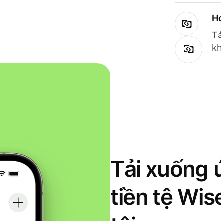
Ho
Tả
kh
Tải xuống 
tiền tệ Wi