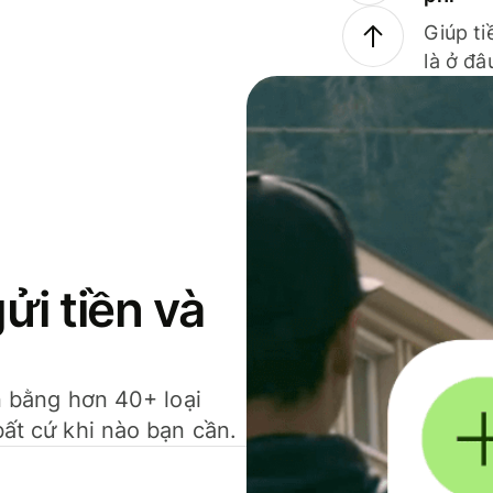
Giúp ti
là ở đâ
gửi tiền và
ền bằng hơn 40+ loại
bất cứ khi nào bạn cần.