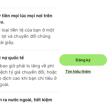
 tiền mọi lúc mọi nơi trên
ầu.
 loại tiền tệ của bạn ở một
n lợi và chuyển đổi chúng
ài giây.
i nợ quốc tế
Đăng ký
ao giờ phải lo lắng về phí
Tìm hiểu thêm
ệch tỷ giá chuyển đổi, hoặc
o dịch cao khi bạn chi tiêu ở
goài.
n ra nước ngoài, tiết kiệm