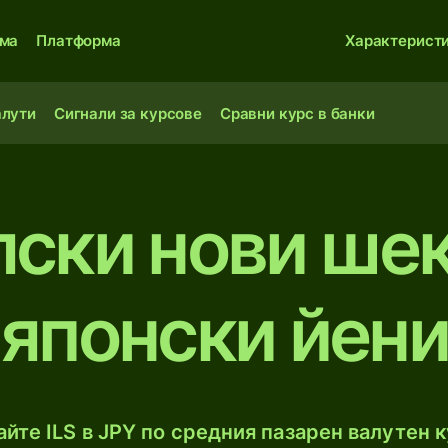
ма
Платформа
Характерист
алути
Сигнали за курсове
Сравни курс в банки
лски нови ше
японски йен
йте ILS в JPY по средния пазарен валутен к