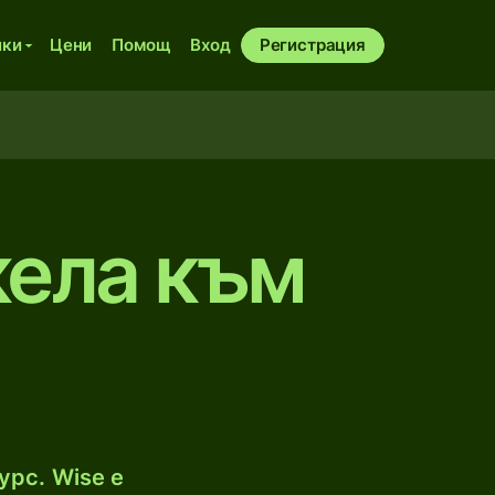
ики
Цени
Помощ
Вход
Регистрация
кела към
и
урс. Wise е