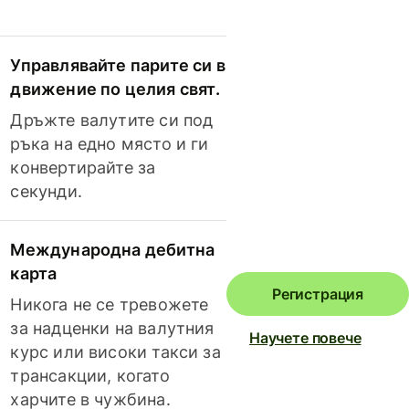
Управлявайте парите си в
движение по целия свят.
Дръжте валутите си под
ръка на едно място и ги
конвертирайте за
секунди.
Международна дебитна
карта
Регистрация
Никога не се тревожете
за надценки на валутния
Научете повече
курс или високи такси за
трансакции, когато
харчите в чужбина.