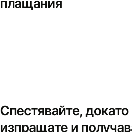
плащания
Спестявайте, докато
изпращате и получав