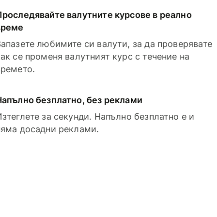
Проследявайте валутните курсове в реално
време
Запазете любимите си валути, за да проверявате
как се променя валутният курс с течение на
времето.
Напълно безплатно, без реклами
Изтеглете за секунди. Напълно безплатно е и
няма досадни реклами.