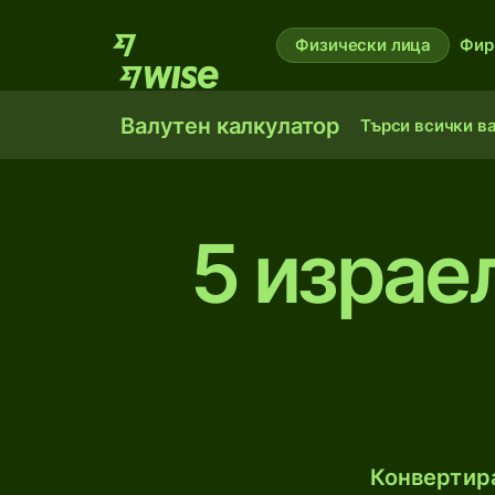
Физически лица
Фир
Валутен калкулатор
Търси всички в
5 израе
Конвертира