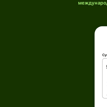
международ
Су