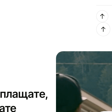
 плащате,
ате