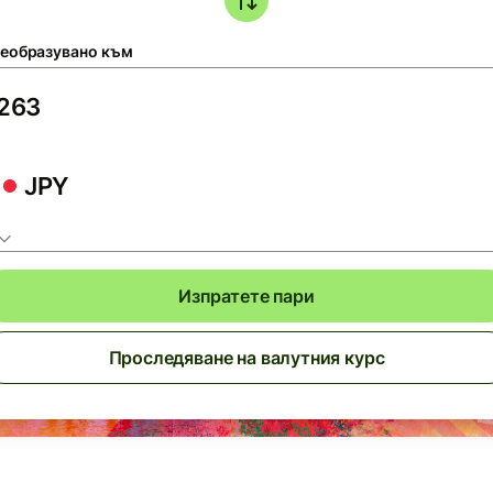
еобразувано към
JPY
Изпратете пари
Проследяване на валутния курс