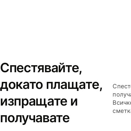
Спестявайте,
докато плащате,
Спест
получ
изпращате и
Всичк
сметк
получавате