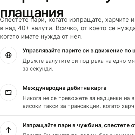
плащания
Спестете пари, когато изпращате, харчите 
в над 40+ валути. Всичко, от което се нужд
когато имате нужда от нея.
Управлявайте парите си в движение по ц
Дръжте валутите си под ръка на едно мя
за секунди.
Международна дебитна карта
Никога не се тревожете за надценки на 
високи такси за трансакции, когато харч
Изпращайте пари в чужбина, спестете о