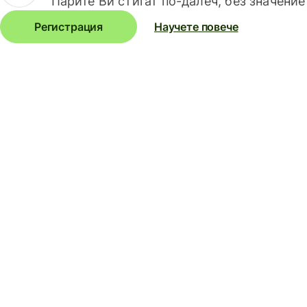
Парите Ви стигат по-далеч, без значение
Регистрация
Научете повече