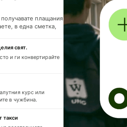
и получавате плащания
аете, в една сметка,
елия свят.
сто и ги конвертирайте
валутния курс или
ите в чужбина.
т такси