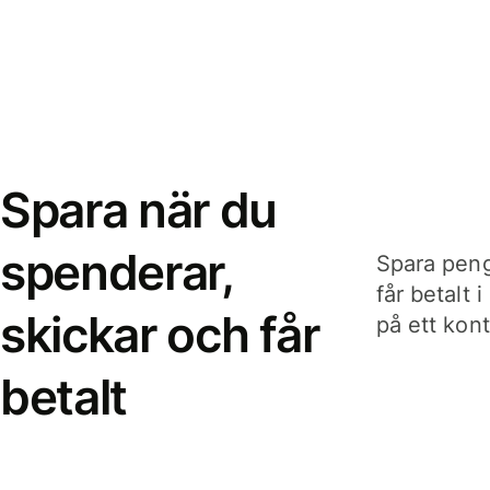
Spara när du
spenderar,
Spara peng
får betalt 
skickar och får
på ett kon
betalt