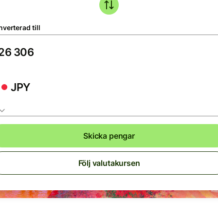
verterad till
JPY
Skicka pengar
Följ valutakursen