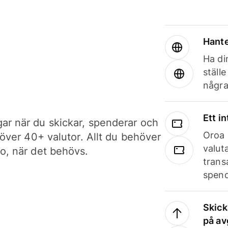
Hante
Ha din
ställ
några
Ett i
ar när du skickar, spenderar och
Oroa 
i över 40+ valutor. Allt du behöver
valut
to, när det behövs.
trans
spend
Skick
på av