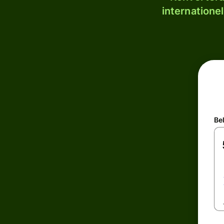
internatione
Be