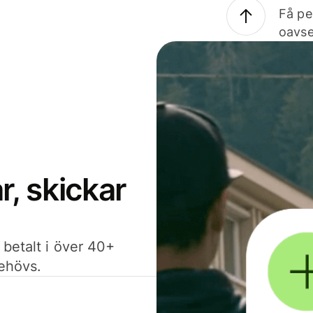
Få pe
oavse
, skickar
 betalt i över 40+
behövs.