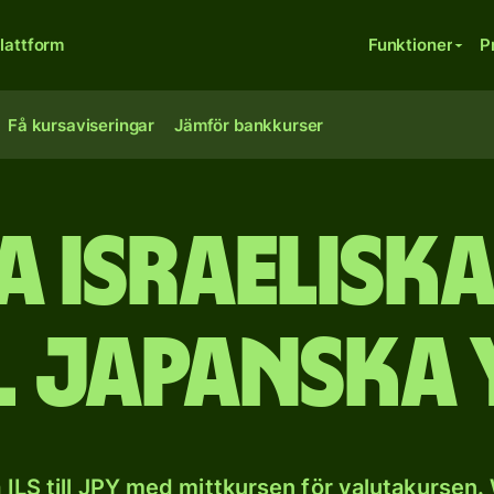
lattform
Funktioner
P
Få kursaviseringar
Jämför bankkurser
a israeliska
ll japanska 
ILS till JPY med mittkursen för valutakursen.