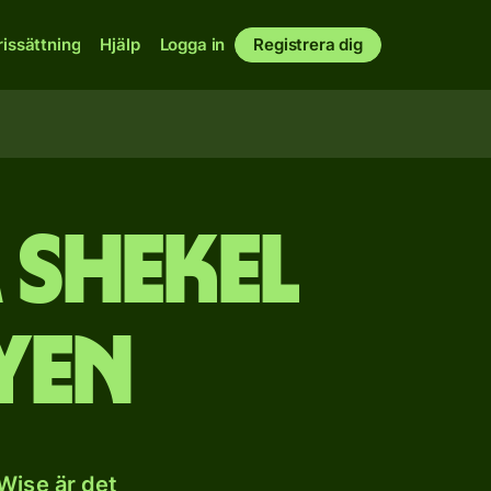
rissättning
Hjälp
Logga in
Registrera dig
 shekel
yen
 Wise är det