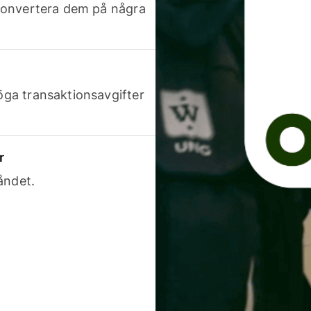
h konvertera dem på några
höga transaktionsavgifter
r
åndet.