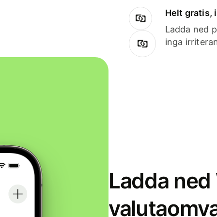
Helt gratis,
Ladda ned på
inga irriter
Ladda ned 
valutaomva