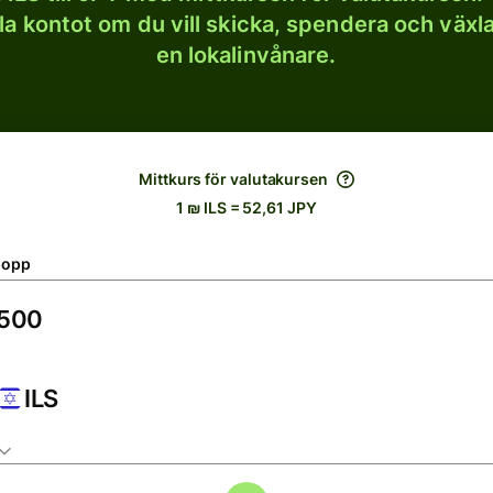
lla kontot om du vill skicka, spendera och väx
en lokalinvånare.
Mittkurs för valutakursen
1 ₪ ILS = 52,61 JPY
lopp
ILS