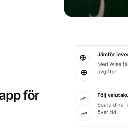
Jämför leve
Med Wise får
avgifter.
app för
Följ valutaku
Spara dina f
över tid.