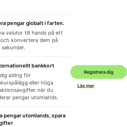
ra pengar globalt i farten.
a valutor till hands på ett
e och konvertera dem på
 sekunder.
nternationellt bankkort
Registrera dig
dig aldrig för
akurspålägg eller höga
Läs mer
aktionsavgifter när du
erar pengar utomlands.
a pengar utomlands, spara
gifter