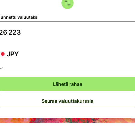
unnettu valuutaksi
JPY
Lähetä rahaa
Seuraa valuuttakurssia