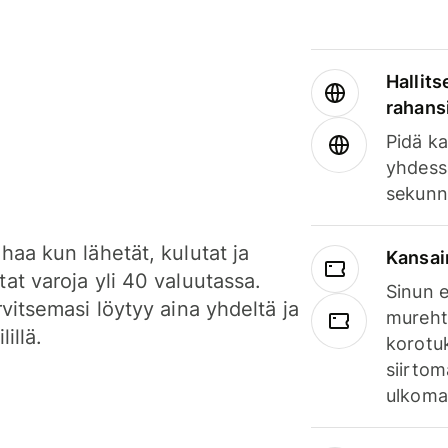
Hallits
rahansi
Pidä ka
yhdess
sekunn
haa kun lähetät, kulutat ja
Kansai
at varoja yli 40 valuutassa.
Sinun e
rvitsemasi löytyy aina yhdeltä ja
mureht
lillä.
korotuk
siirtom
ulkomai