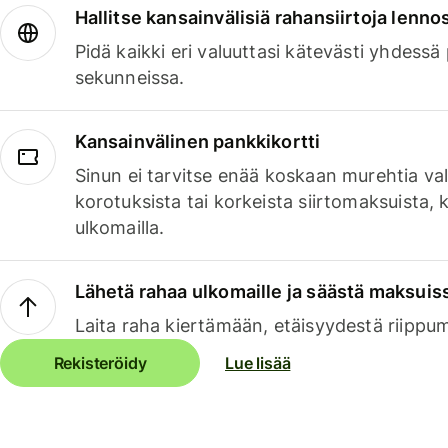
Hallitse kansainvälisiä rahansiirtoja lenno
Pidä kaikki eri valuuttasi kätevästi yhdessä
sekunneissa.
Kansainvälinen pankkikortti
Sinun ei tarvitse enää koskaan murehtia va
korotuksista tai korkeista siirtomaksuista,
ulkomailla.
Lähetä rahaa ulkomaille ja säästä maksuis
Laita raha kiertämään, etäisyydestä riippu
Rekisteröidy
Lue lisää