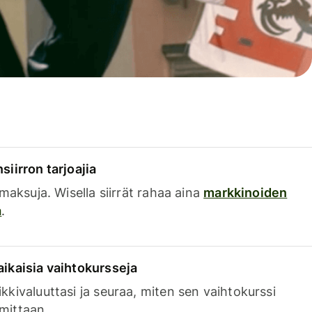
siirron tarjoajia
a maksuja. Wisella siirrät rahaa aina
markkinoiden
a
.
aikaisia vaihtokursseja
kkivaluuttasi ja seuraa, miten sen vaihtokurssi
mittaan.