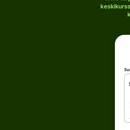
keskikurssi
S