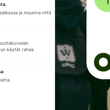
sta.
 paikassa ja muunna niitä
luuttakurssien
 kun käytät rahaa
sa
matta.