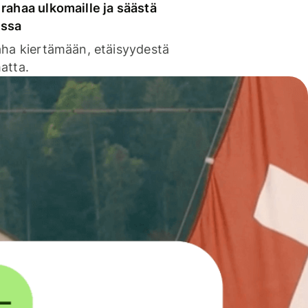
rahaa ulkomaille ja säästä
issa
aha kiertämään, etäisyydestä
atta.