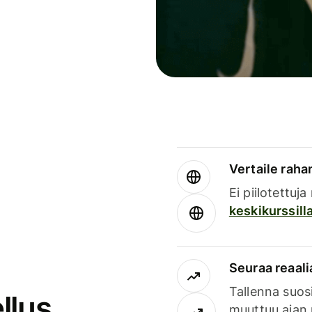
Vertaile rahan
Ei piilotettuj
keskikurssill
Seuraa reaali
Tallenna suosi
llus
muuttuu ajan 