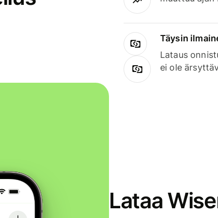
Täysin ilmain
Lataus onnist
ei ole ärsyttä
Lataa Wise