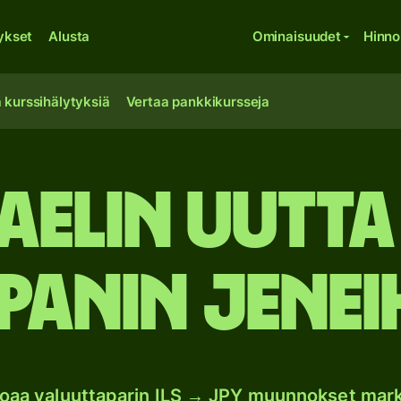
ykset
Alusta
Ominaisuudet
Hinno
 kurssihälytyksiä
Vertaa pankkikursseja
aelin uutta
panin jenei
joaa valuuttaparin ILS → JPY muunnokset mar