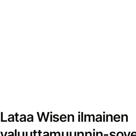
Lataa Wisen ilmainen
valuuttamuunnin-sove