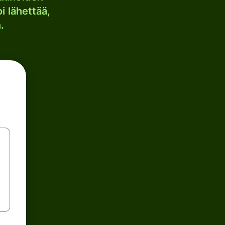
i lähettää,
.