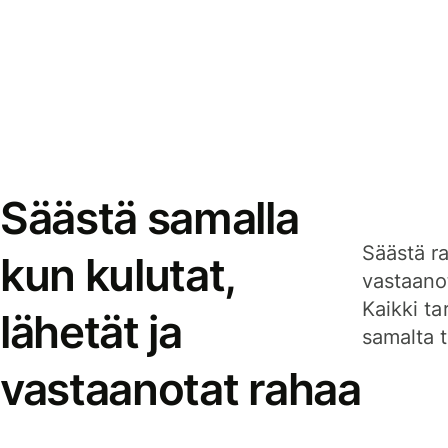
Säästä samalla
Säästä ra
kun kulutat,
vastaanot
Kaikki ta
lähetät ja
samalta ti
vastaanotat rahaa