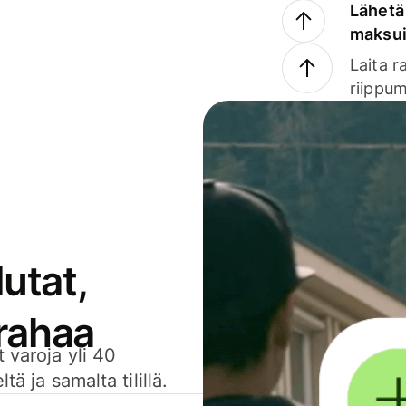
Lähetä 
maksu
Laita r
riippum
utat,
 rahaa
 varoja yli 40
ä ja samalta tilillä.