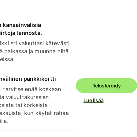
e kansainvälisiä
irtoja lennosta.
ikki eri valuuttasi kätevästi
ä paikassa ja muunna niitä
eissa.
nvälinen pankkikortti
Rekisteröidy
i tarvitse enää koskaan
ia valuuttakurssien
Lue lisää
sista tai korkeista
aksuista, kun käytät rahaa
lla.