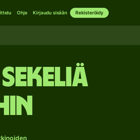
ittelu
Ohje
Kirjaudu sisään
Rekisteröidy
 sekeliä
hin
kkinoiden