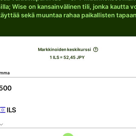
lla; Wise on kansainvälinen tili, jonka kautta vo
käyttää sekä muuntaa rahaa paikallisten tapaan
Markkinoiden keskikurssi
1 ILS = 52,45 JPY
umma
ILS