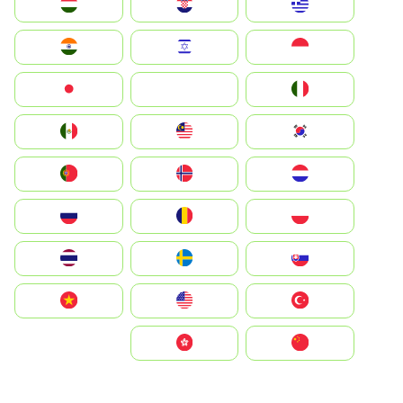
Greece
Hrvatska
Magyarország
Indonesia
Israel
India
Italia
JA
Japan
South Korea
Malay
Mexico
Nederland
Norge
Portugal
Polska
România
Россия
Slovensko
Ruoŧŧa
ไทย
Türkiye
United States
Vietnam
中国
中國香港特別行政區