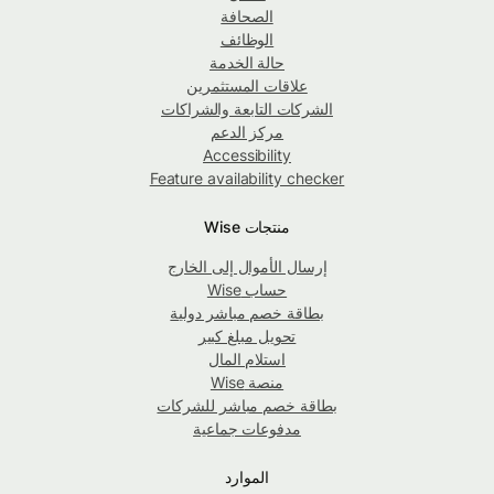
الصحافة
الوظائف
حالة الخدمة
علاقات المستثمرين
الشركات التابعة والشراكات
مركز الدعم
Accessibility
Feature availability checker
منتجات Wise
إرسال الأموال إلى الخارج
حساب Wise
بطاقة خصم مباشر دولية
تحويل مبلغ كبير
استلام المال
منصة Wise
بطاقة خصم مباشر للشركات
مدفوعات جماعية
الموارد