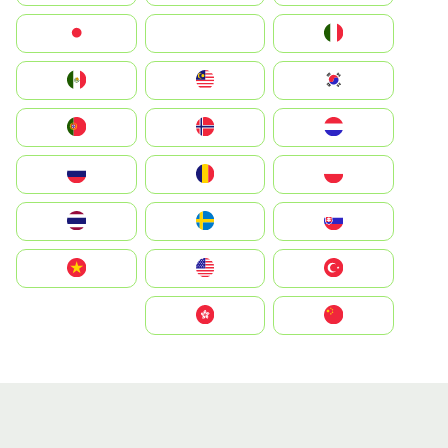
Italia
JA
Japan
South Korea
Malay
Mexico
Nederland
Norge
Portugal
Polska
România
Россия
Slovensko
Ruoŧŧa
ไทย
Türkiye
United States
Vietnam
中国
中國香港特別行政區