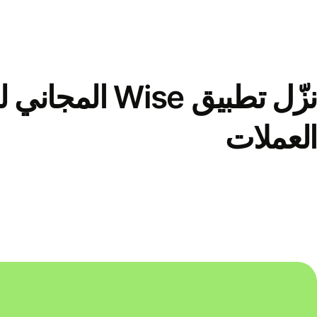
نزّل تطبيق Wise الم
العملات