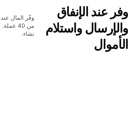
وفر عند الإنفاق
وفّر المال عند 
والإرسال واستلام
من 40 عم
تشاء.
الأموال