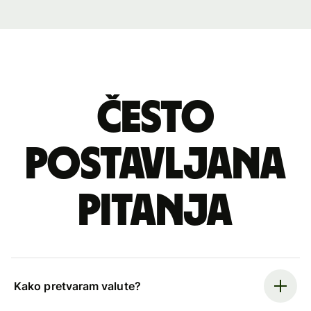
Često
postavljana
pitanja
Kako pretvaram valute?