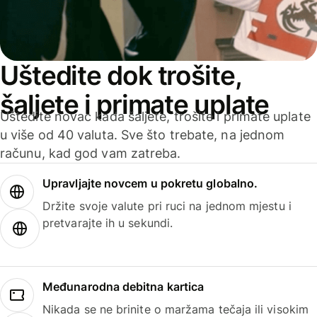
Uštedite dok trošite,
šaljete i primate uplate
Uštedite novac kada šaljete, trošite i primate uplate
u više od 40 valuta. Sve što trebate, na jednom
računu, kad god vam zatreba.
Upravljajte novcem u pokretu globalno.
Držite svoje valute pri ruci na jednom mjestu i
pretvarajte ih u sekundi.
Međunarodna debitna kartica
Nikada se ne brinite o maržama tečaja ili visokim