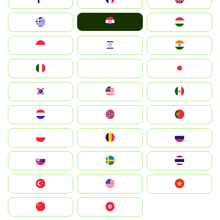
Hrvatska
Greece
Magyarország
Indonesia
Israel
India
Italia
JA
Japan
South Korea
Malay
Mexico
Nederland
Norge
Portugal
Polska
România
Россия
Slovensko
Ruoŧŧa
ไทย
Türkiye
United States
Vietnam
中国
中國香港特別行政區