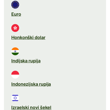
Euro
Honkonški dolar
Indijska rupija
Indonezijska rupija
Izraelski novi šekel