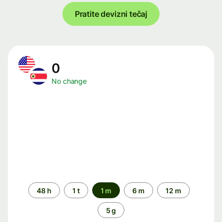
Pratite devizni tečaj
0
No change
Time
48 h
1 t
1 m
6 m
12 m
period
5 g