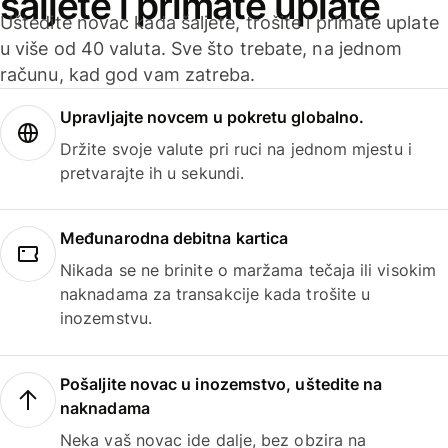
šaljete i primate uplate
Uštedite novac kada šaljete, trošite i primate uplate
u više od 40 valuta. Sve što trebate, na jednom
računu, kad god vam zatreba.
Upravljajte novcem u pokretu globalno.
Držite svoje valute pri ruci na jednom mjestu i
pretvarajte ih u sekundi.
Međunarodna debitna kartica
Nikada se ne brinite o maržama tečaja ili visokim
naknadama za transakcije kada trošite u
inozemstvu.
Pošaljite novac u inozemstvo, uštedite na
naknadama
Neka vaš novac ide dalje, bez obzira na