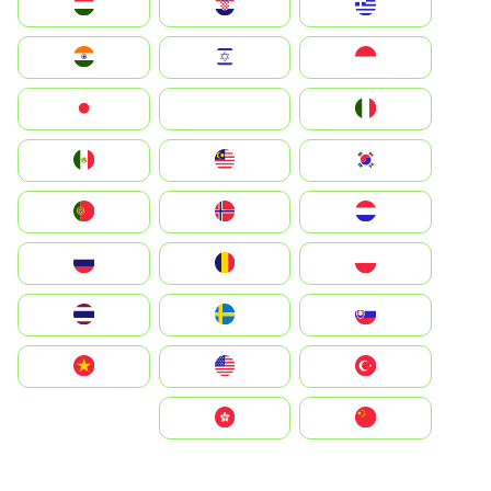
Greece
Hrvatska
Magyarország
Indonesia
Israel
India
Italia
JA
Japan
South Korea
Malay
Mexico
Nederland
Norge
Portugal
Polska
România
Россия
Slovensko
Ruoŧŧa
ไทย
Türkiye
United States
Vietnam
中国
中國香港特別行政區