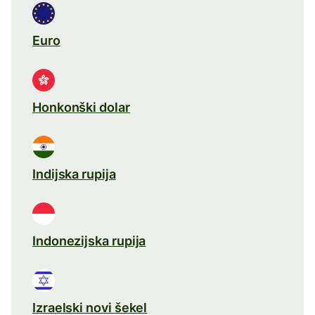
Euro
Honkonški dolar
Indijska rupija
Indonezijska rupija
Izraelski novi šekel