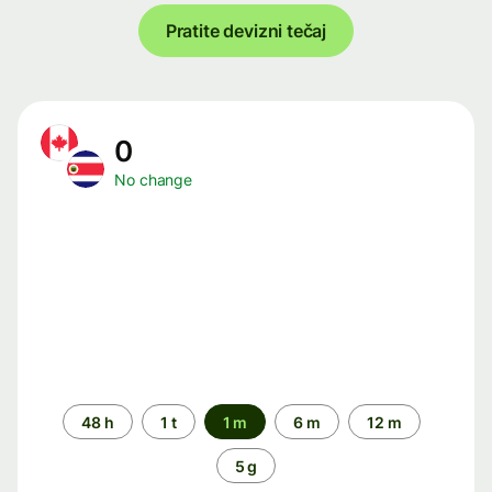
Pratite devizni tečaj
0
No change
Time
48 h
1 t
1 m
6 m
12 m
period
5 g