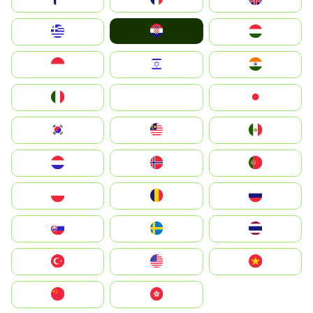
Hrvatska
Greece
Magyarország
Indonesia
Israel
India
Italia
JA
Japan
South Korea
Malay
Mexico
Nederland
Norge
Portugal
Polska
România
Россия
Slovensko
Ruoŧŧa
ไทย
Türkiye
United States
Vietnam
中国
中國香港特別行政區