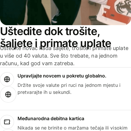
Uštedite dok trošite,
šaljete i primate uplate
Uštedite novac kada šaljete, trošite i primate uplate
u više od 40 valuta. Sve što trebate, na jednom
računu, kad god vam zatreba.
Upravljajte novcem u pokretu globalno.
Držite svoje valute pri ruci na jednom mjestu i
pretvarajte ih u sekundi.
Međunarodna debitna kartica
Nikada se ne brinite o maržama tečaja ili visokim