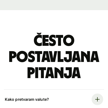
Često
postavljana
pitanja
Kako pretvaram valute?