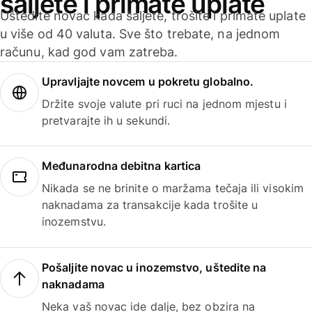
šaljete i primate uplate
Uštedite novac kada šaljete, trošite i primate uplate
u više od 40 valuta. Sve što trebate, na jednom
računu, kad god vam zatreba.
Upravljajte novcem u pokretu globalno.
Držite svoje valute pri ruci na jednom mjestu i
pretvarajte ih u sekundi.
Međunarodna debitna kartica
Nikada se ne brinite o maržama tečaja ili visokim
naknadama za transakcije kada trošite u
inozemstvu.
Pošaljite novac u inozemstvo, uštedite na
naknadama
Neka vaš novac ide dalje, bez obzira na