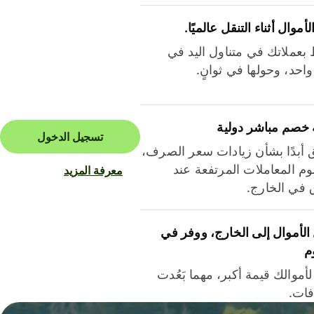
لأموال أثناء التنقل عالميًا.
بعملاتك في متناول اليد في
احد، وحولها في ثوانٍ.
 خصم مباشر دولية
تسجيل الدخول
ق أبدًا بشأن زيادات سعر الصرف،
م المعاملات المرتفعة عند
معرفة المزيد
ق في الخارج.
لأموال إلى الخارج، ووفر في
م
أموالك قيمة أكبر، مهما بَعُدت
فات.