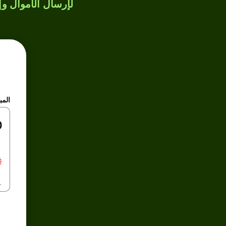
لإرسال الأموال وإن
المب