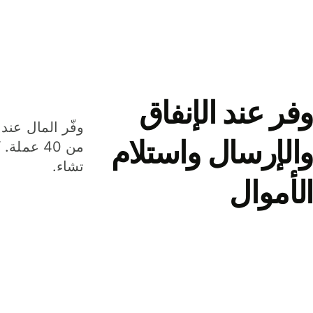
وفر عند الإنفاق
وفّر المال عند 
والإرسال واستلام
من 40 عم
تشاء.
الأموال