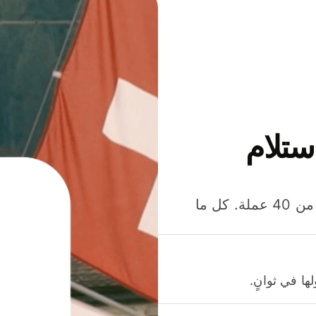
ستلام
وفّر المال عند إرسال الأموال وإنفاقها واستلامها بأكثر من 40 عملة. كل ما
ا في ثوانٍ.