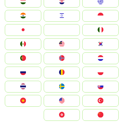
Greece
Hrvatska
Magyarország
Indonesia
Israel
India
Italia
JA
Japan
South Korea
Malay
Mexico
Nederland
Norge
Portugal
Polska
România
Россия
Slovensko
Ruoŧŧa
ไทย
Türkiye
United States
Vietnam
中国
中國香港特別行政區