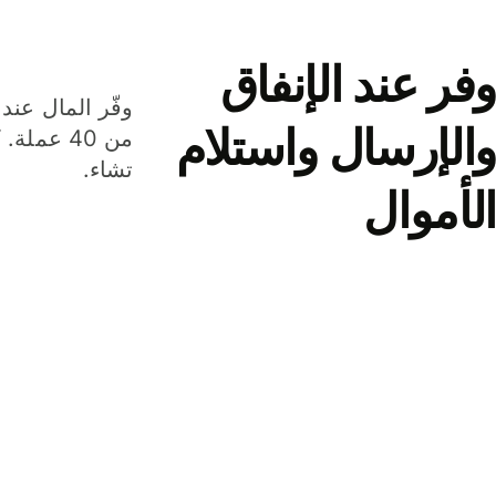
وفر عند الإنفاق
وفّر المال عند 
والإرسال واستلام
من 40 عم
تشاء.
الأموال