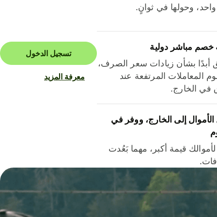
احد، وحولها في ثوانٍ.
 خصم مباشر دولية
تسجيل الدخول
ق أبدًا بشأن زيادات سعر الصرف،
م المعاملات المرتفعة عند
معرفة المزيد
ق في الخارج.
لأموال إلى الخارج، ووفر في
م
أموالك قيمة أكبر، مهما بَعُدت
فات.