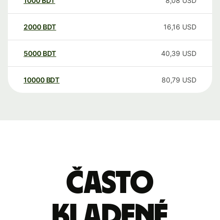
1000
BDT
8,08
USD
2000
BDT
16,16
USD
5000
BDT
40,39
USD
10000
BDT
80,79
USD
Často
kladené