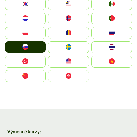
South Korea
Malay
Mexico
Nederland
Norge
Portugal
Polska
România
Россия
Slovensko
Ruoŧŧa
ไทย
Türkiye
United States
Vietnam
中国
中國香港特別行政區
Výmenné kurzy: