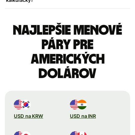
Najlepšie menové
páry pre
Amerických
dolárov
USD na KRW
USD na INR