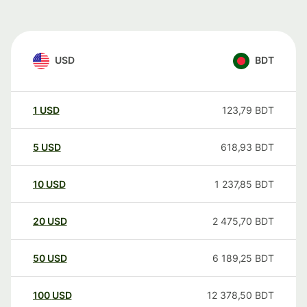
USD
BDT
1
USD
123,79
BDT
5
USD
618,93
BDT
10
USD
1 237,85
BDT
20
USD
2 475,70
BDT
50
USD
6 189,25
BDT
100
USD
12 378,50
BDT