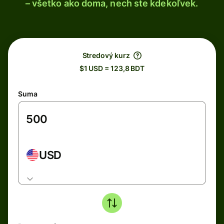
– všetko ako doma, nech ste kdekoľvek.
Stredový kurz
$1 USD = 123,8 BDT
Suma
USD