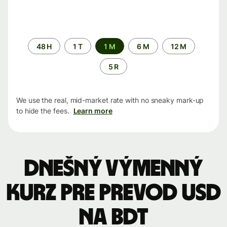
Time
48 H
1 T
1 M
6 M
12 M
period
5 R
We use the real, mid-market rate with no sneaky mark-up
to hide the fees.
Learn more
Dnešný výmenný
kurz pre prevod USD
na BDT