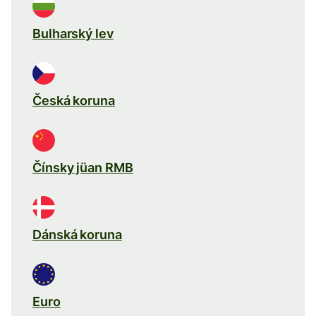
Bulharský lev
Česká koruna
Čínsky jüan RMB
Dánská koruna
Euro