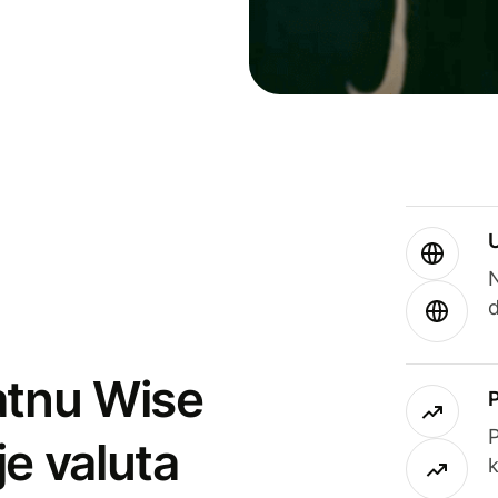
atnu Wise
P
je valuta