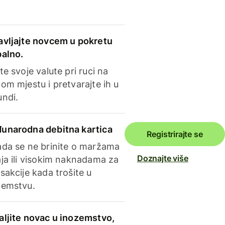
avljajte novcem u pokretu
balno.
te svoje valute pri ruci na
om mjestu i pretvarajte ih u
undi.
unarodna debitna kartica
Registrirajte se
ada se ne brinite o maržama
Doznajte više
ja ili visokim naknadama za
sakcije kada trošite u
zemstvu.
aljite novac u inozemstvo,