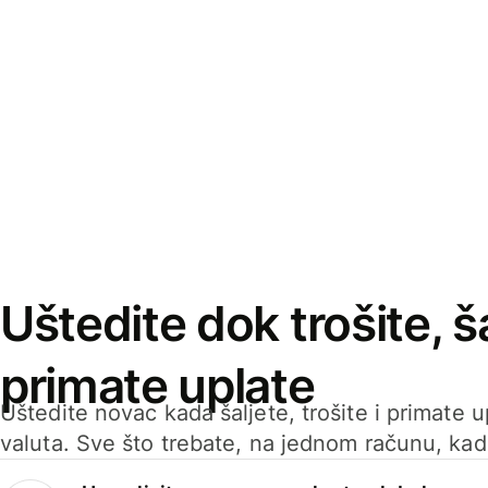
Uštedite dok trošite, ša
primate uplate
Uštedite novac kada šaljete, trošite i primate 
valuta. Sve što trebate, na jednom računu, ka