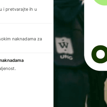
 i pretvarajte ih u
visokim naknadama za
a naknadama
ljenost.