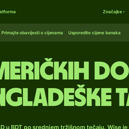
atforma
Značajke
Primajte obavijesti o cijenama
Usporedite cijene banaka
meričkih do
ngladeške t
SD u BDT po srednjem tržišnom tečaju. Wise j