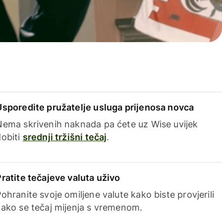
Usporedite pružatelje usluga prijenosa novca
Nema skrivenih naknada pa ćete uz Wise uvijek
dobiti
srednji tržišni tečaj
.
Pratite tečajeve valuta uživo
ohranite svoje omiljene valute kako biste provjerili
kako se tečaj mijenja s vremenom.