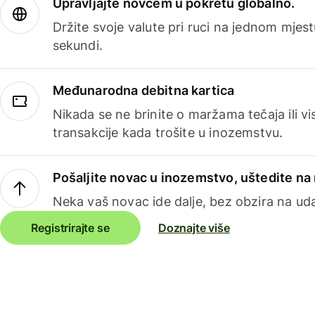
Upravljajte novcem u pokretu globalno.
Držite svoje valute pri ruci na jednom mjestu
sekundi.
Međunarodna debitna kartica
Nikada se ne brinite o maržama tečaja ili 
transakcije kada trošite u inozemstvu.
Pošaljite novac u inozemstvo, uštedite n
Neka vaš novac ide dalje, bez obzira na uda
Registrirajte se
Doznajte više