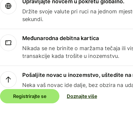
Upravljajte novcem u pokretu globalno.
Držite svoje valute pri ruci na jednom mjestu
sekundi.
Međunarodna debitna kartica
Nikada se ne brinite o maržama tečaja ili 
transakcije kada trošite u inozemstvu.
Pošaljite novac u inozemstvo, uštedite n
Neka vaš novac ide dalje, bez obzira na uda
Registrirajte se
Doznajte više