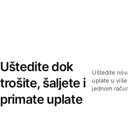
Uštedite dok
Uštedite nova
trošite, šaljete i
uplate u više
jednom račun
primate uplate