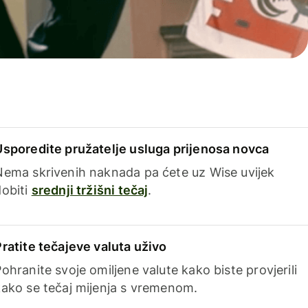
Usporedite pružatelje usluga prijenosa novca
Nema skrivenih naknada pa ćete uz Wise uvijek
dobiti
srednji tržišni tečaj
.
Pratite tečajeve valuta uživo
ohranite svoje omiljene valute kako biste provjerili
kako se tečaj mijenja s vremenom.