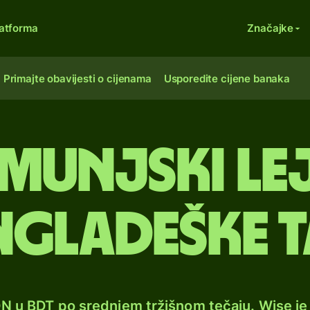
atforma
Značajke
Primajte obavijesti o cijenama
Usporedite cijene banaka
munjski lej
ngladeške t
ON u BDT po srednjem tržišnom tečaju. Wise j