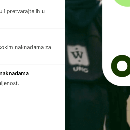
 i pretvarajte ih u
visokim naknadama za
a naknadama
ljenost.