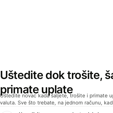
Uštedite dok trošite, ša
primate uplate
Uštedite novac kada šaljete, trošite i primate 
valuta. Sve što trebate, na jednom računu, ka