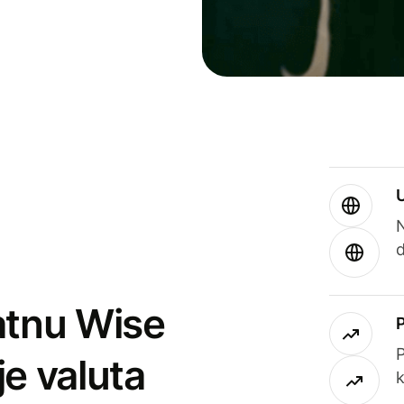
atnu Wise
P
je valuta