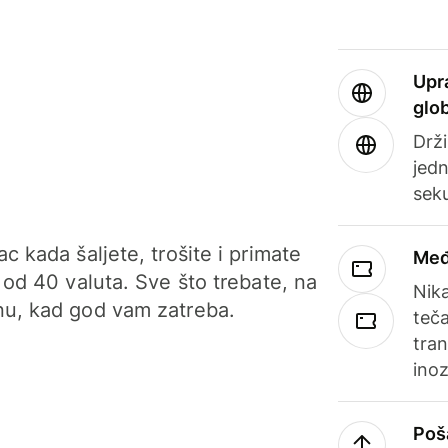
Upr
glo
Drži
jedn
sek
c kada šaljete, trošite i primate
Međ
 od 40 valuta. Sve što trebate, na
Nik
u, kad god vam zatreba.
teča
tran
ino
Poš