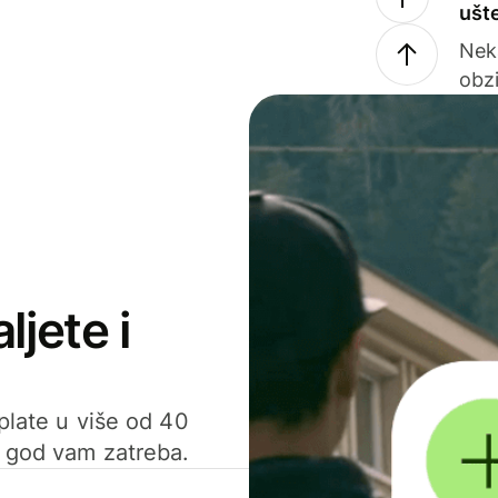
ušt
Nek
obzi
ljete i
uplate u više od 40
d god vam zatreba.