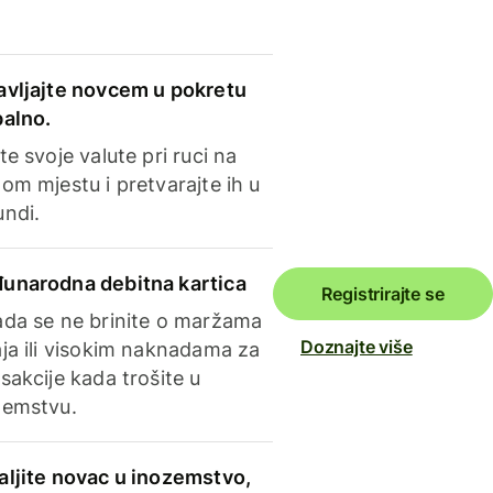
avljajte novcem u pokretu
balno.
te svoje valute pri ruci na
om mjestu i pretvarajte ih u
undi.
unarodna debitna kartica
Registrirajte se
ada se ne brinite o maržama
Doznajte više
ja ili visokim naknadama za
sakcije kada trošite u
zemstvu.
aljite novac u inozemstvo,