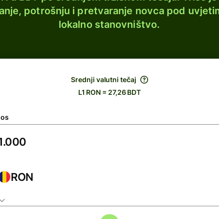
lanje, potrošnju i pretvaranje novca pod uvjeti
lokalno stanovništvo.
Srednji valutni tečaj
L1 RON = 27,26 BDT
nos
RON