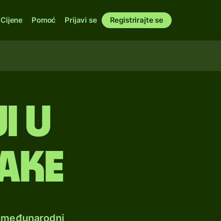
Cijene
Pomoć
Prijavi se
Registrirajte se
i u
ake
e međunarodni