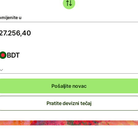
omijenite u
BDT
Pošaljite novac
Pratite devizni tečaj