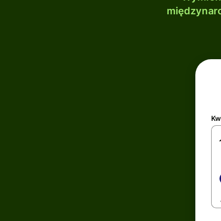
międzynaro
Kw