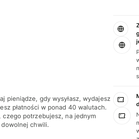
j
m
j pieniądze, gdy wysyłasz, wydajesz
jesz płatności w ponad 40 walutach.
N
 czego potrzebujesz, na jednym
 dowolnej chwili.