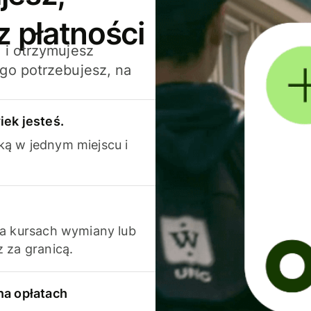
z płatności
 i otrzymujesz
go potrzebujesz, na
iek jesteś.
ką w jednym miejscu i
na kursach wymiany lub
 za granicą.
na opłatach