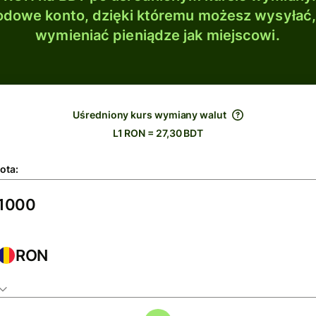
dowe konto, dzięki któremu możesz wysyłać
wymieniać pieniądze jak miejscowi.
Uśredniony kurs wymiany walut
L1 RON = 27,30 BDT
ota:
RON