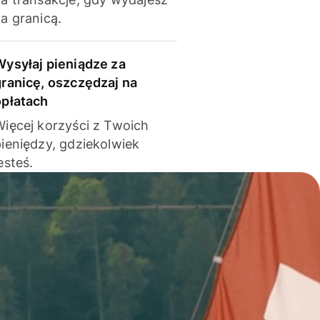
a granicą.
Wysyłaj pieniądze za
granicę, oszczędzaj na
opłatach
Więcej korzyści z Twoich
pieniędzy, gdziekolwiek
esteś.