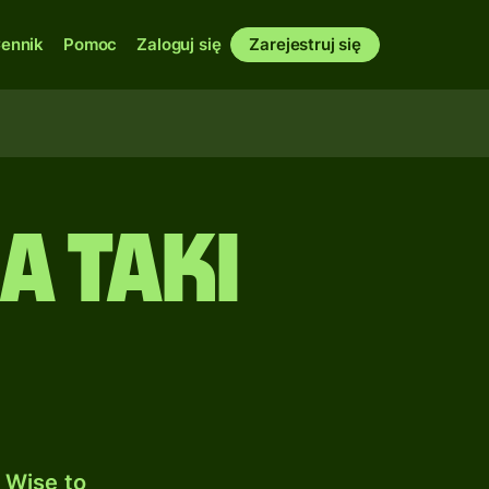
ennik
Pomoc
Zaloguj się
Zarejestruj się
a Taki
 Wise to