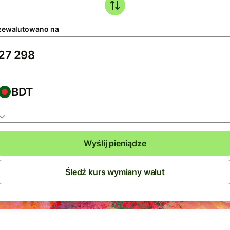
zewalutowano na
BDT
Wyślij pieniądze
Śledź kurs wymiany walut