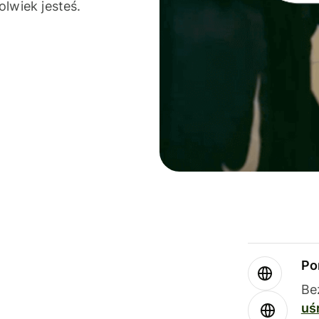
olwiek jesteś.
Po
Be
uś