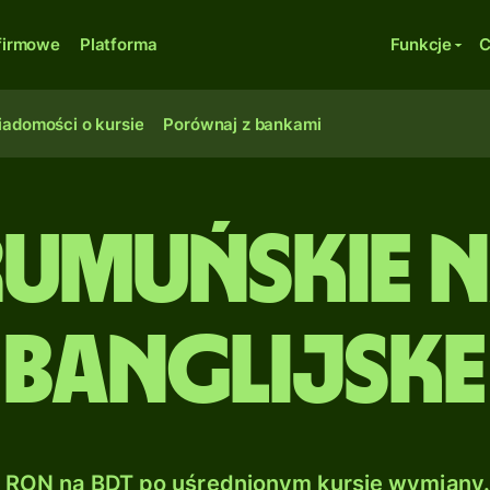
firmowe
Platforma
Funkcje
C
adomości o kursie
Porównaj z bankami
rumuńskie n
banglijske
RON na BDT po uśrednionym kursie wymiany.