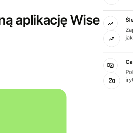
ną aplikację Wise
Śl
Za
ja
Ca
Po
ir