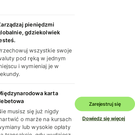
Zarządzaj pieniędzmi
globalnie, gdziekolwiek
esteś.
Przechowuj wszystkie swoje
waluty pod ręką w jednym
iejscu i wymieniaj je w
sekundy.
Międzynarodowa karta
debetowa
Zarejestruj się
ie musisz się już nigdy
Dowiedz się więcej
martwić o marże na kursach
wymiany lub wysokie opłaty
za transakcje, gdy wydajesz