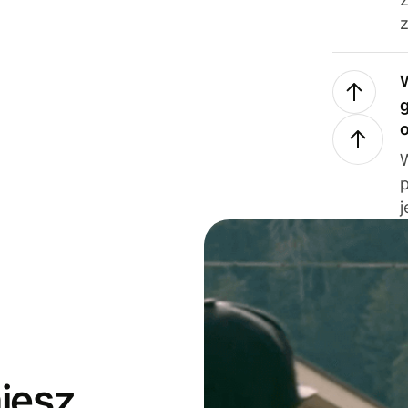
z
j
jesz,