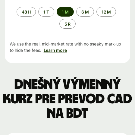
Time
48 H
1 T
1 M
6 M
12 M
period
5 R
We use the real, mid-market rate with no sneaky mark-up
to hide the fees.
Learn more
Dnešný výmenný
kurz pre prevod CAD
na BDT