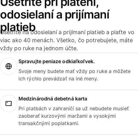
Ušetrite pri platení,
odosielaní a prijímaní
platieb
Ušetrite na odosielaní a prijímaní platieb a plaťte vo
viac ako 40 menách. Všetko, čo potrebujete, máte
vždy po ruke na jednom účte.
Spravujte peniaze odkiaľkoľvek.
Svoje meny budete mať vždy po ruke a môžete
ich rýchlo prevádzať na iné meny.
Medzinárodná debetná karta
Pri platbách v zahraničí sa už nebudete musieť
zaoberať kurzovými maržami a vysokými
transakčnými poplatkami.