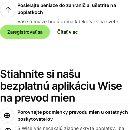
Posielajte peniaze do zahraničia, ušetrite na
poplatkoch
Vaše peniaze budú doma kdekoľvek na svete.
Zaregistrovať sa
Čítať viac
Stiahnite si našu
bezplatnú aplikáciu Wise
na prevod mien
Porovnajte podmienky prevodu mien u ostatných
poskytovateľov
S Wise vás nečakajú žiadne skryté poplatky, iba