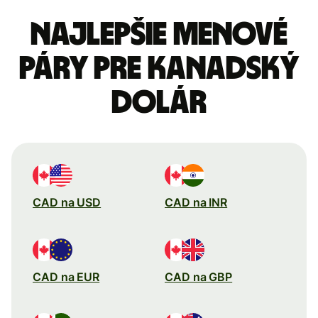
Najlepšie menové
páry pre Kanadský
dolár
CAD na USD
CAD na INR
CAD na EUR
CAD na GBP