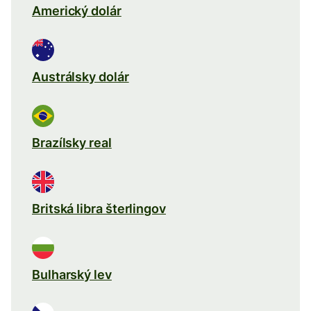
Americký dolár
Austrálsky dolár
Brazílsky real
Britská libra šterlingov
Bulharský lev