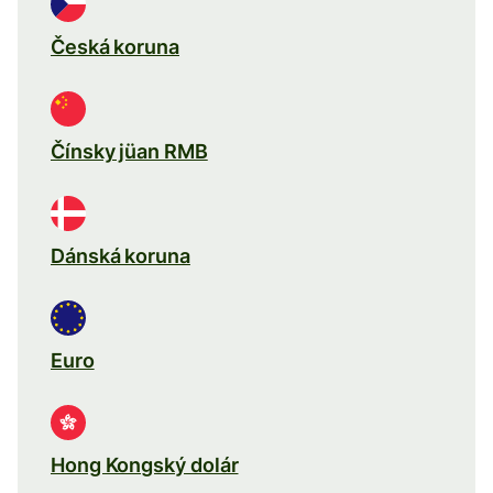
Česká koruna
Čínsky jüan RMB
Dánská koruna
Euro
Hong Kongský dolár