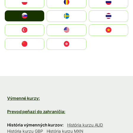
Polska
România
Россия
Slovensko
Ruoŧŧa
ไทย
Türkiye
United States
Vietnam
中国
中國香港特別行政區
Výmenné kurzy:
Prevod peňazí do zahraničia:
História výmenných kurzov:
História kurzu AUD
História kurzu GBP
História kurzu MXN