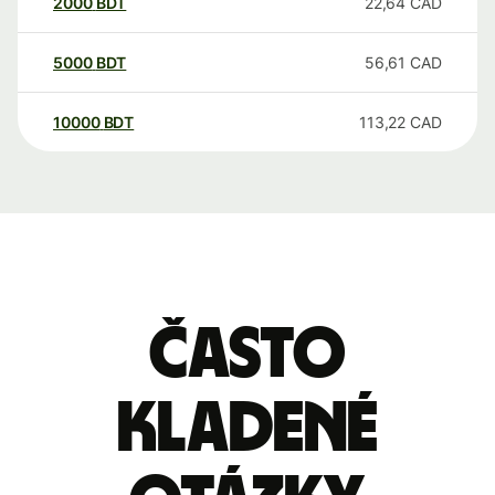
2000
BDT
22,64
CAD
5000
BDT
56,61
CAD
10000
BDT
113,22
CAD
Často
kladené