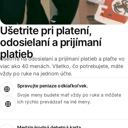
Ušetrite pri platení,
odosielaní a prijímaní
platieb
Ušetrite na odosielaní a prijímaní platieb a plaťte vo
viac ako 40 menách. Všetko, čo potrebujete, máte
vždy po ruke na jednom účte.
Spravujte peniaze odkiaľkoľvek.
Svoje meny budete mať vždy po ruke a môžete
ich rýchlo prevádzať na iné meny.
Medzinárodná debetná karta