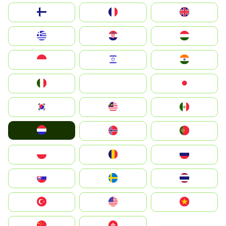
Suomi
France
United Kingdom
Greece
Hrvatska
Magyarország
Indonesia
Israel
India
Italia
JA
Japan
South Korea
Malay
Mexico
Nederland
Norge
Portugal
Polska
România
Россия
Slovensko
Ruoŧŧa
ไทย
Türkiye
United States
Vietnam
中国
中國香港特別行政區