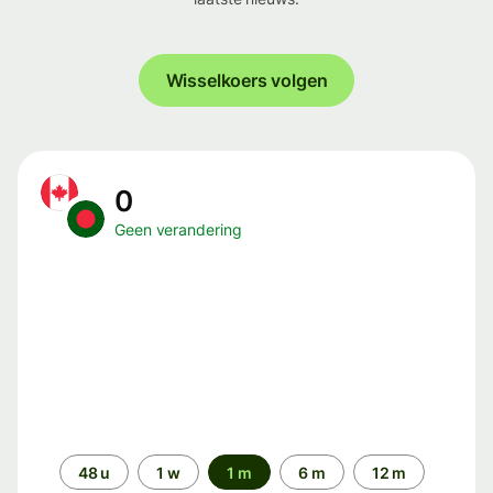
Wisselkoers volgen
0
Geen verandering
Periode
48 u
1 w
1 m
6 m
12 m