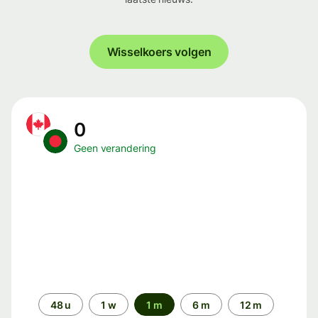
Wisselkoers volgen
0
Geen verandering
Periode
48 u
1 w
1 m
6 m
12 m