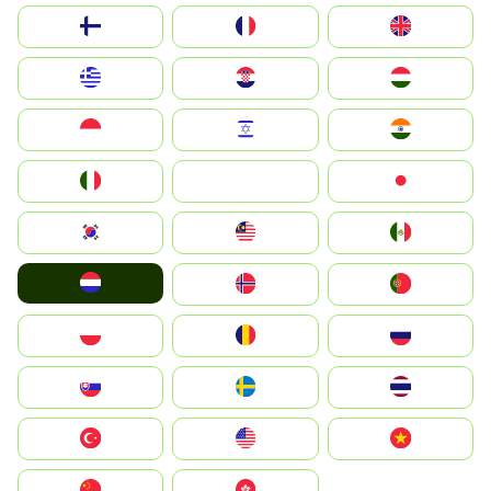
Suomi
France
United Kingdom
Greece
Hrvatska
Magyarország
Indonesia
Israel
India
Italia
JA
Japan
South Korea
Malay
Mexico
Nederland
Norge
Portugal
Polska
România
Россия
Slovensko
Ruoŧŧa
ไทย
Türkiye
United States
Vietnam
中国
中國香港特別行政區